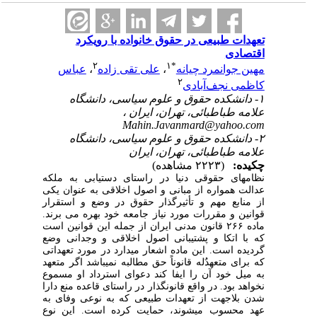
تعهدات طبیعی در حقوق خانواده با رویکرد
اقتصادی
۲
۱
*
مهین جوانمرد چیانه
،
علی تقی زاده
،
عباس
۲
کاظمی نجف‌آبادی
۱- دانشکده حقوق و علوم سیاسی، دانشگاه
علامه طباطبائی، تهران، ایران ،
Mahin.Javanmard@yahoo.com
۲- دانشکده حقوق و علوم سیاسی، دانشگاه
علامه طباطبائی، تهران، ایران
چکیده:
(۲۲۲۳ مشاهده)
نظام‎های حقوقی دنیا در راستای دستیابی به ملکه
عدالت همواره از مبانی و اصول اخلاقی به عنوان یکی
از منابع مهم و تأثیرگذار حقوق در وضع و استقرار
قوانین و مقررات مورد نیاز جامعه خود بهره می برند.
ماده ۲۶۶ قانون مدنی ایران از جمله این قوانین است
که با اتکا و پشتیبانی اصول اخلاقی و وجدانی وضع
گردیده است. این ماده اشعار می‎دارد در مورد تعهداتی
که برای متعهدٌله قانوناً حق مطالبه نمی‎باشد اگر متعهد
به میل خود آن را ایفا کند دعوای استرداد او مسموع
نخواهد بود. در واقع قانون‎گذار در راستای قاعده منع دارا
شدن بلاجهت از تعهدات طبیعی که به نوعی وفای به
عهد محسوب می‎شوند، حمایت کرده است. این نوع