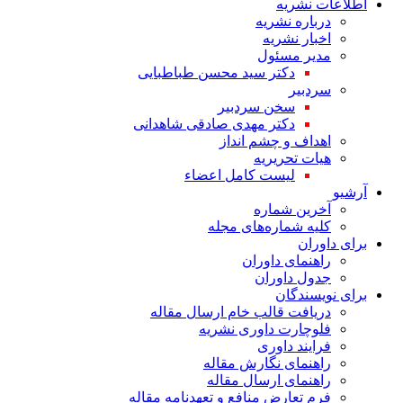
اطلاعات نشریه
درباره نشریه
اخبار نشریه
مدیر مسئول
دکتر سید محسن طباطبایی
سردبیر
سخن سردبیر
دکتر مهدی صادقی شاهدانی
اهداف و چشم انداز
هیات تحریریه
لیست کامل اعضاء
آرشیو
آخرین شماره
کلیه شماره‌های مجله
برای داوران
راهنمای داوران
جدول داوران
برای نویسندگان
دریافت قالب خام ارسال مقاله
فلوچارت داوری نشریه
فرایند داوری
راهنمای نگارش مقاله
راهنمای ارسال مقاله
فرم تعارض منافع و تعهدنامه مقاله