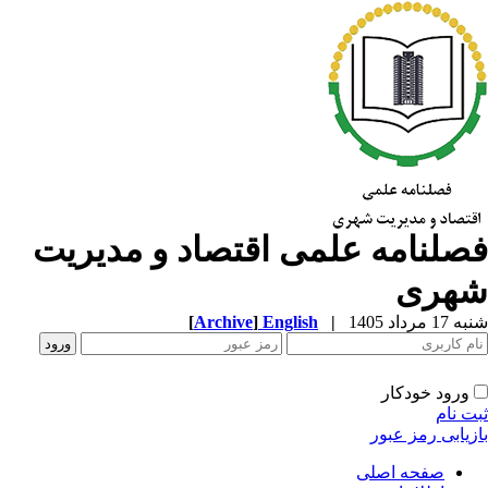
صلنامه علمی اقتصاد و مدیریت
هری
1 مرداد 1405
|
English
]
Archive
[
ورود خودکار
ت نام
زیابی رمز عبور
صفحه اصلی