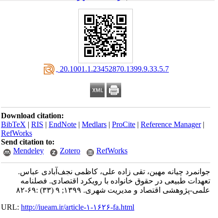
‎ 20.1001.1.23452870.1399.9.33.5.7
Download citation:
BibTeX
|
RIS
|
EndNote
|
Medlars
|
ProCite
|
Reference Manager
|
RefWorks
Send citation to:
Mendeley
Zotero
RefWorks
جوانمرد چیانه مهین، تقی زاده علی، کاظمی نجف‌آبادی عباس.
تعهدات طبیعی در حقوق خانواده با رویکرد اقتصادی. فصلنامه
علمی-پژوهشی اقتصاد و مدیریت شهری. ۱۳۹۹; ۹ (۳۳) :۶۹-۸۲
URL:
http://iueam.ir/article-۱-۱۶۲۶-fa.html