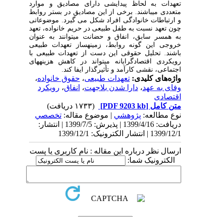
تعهدات به لحاظ پیدایشی دارای مصادیق و موارد
متعددی می‎باشند. برخی از این مصادیق در بستر روابط
و ارتباطات خانوادگی افراد شکل می گیرد. موضوعاتی
چون تعهد نسبت به طفل طبیعی در حریم خانواده، تعهد
به همسر سابق، انفاق و حضانت می‎توانند به عنوان
خروجی این گونه روابط، زمینه‎ساز تعهدات طبیعی
باشند. تحلیل حقوقی این دست از تعهدات طبیعی با
رویکردی اقتصادگرایانه می‎تواند در کاهش هزینه‎های
اجتماعی، نقشی کارآمد و تأثیرگذار ایفا کند.
واژه‌های کلیدی:
تعهدات طبیعی
،
حقوق خانواده
،
وفای به عهد
،
دارا شدن بلاجهت
،
انفاق
،
رویکرد
اقتصادی
متن کامل
[PDF 9203 kb]
(۱۷۳۳ دریافت)
نوع مطالعه:
پژوهشي
| موضوع مقاله:
تخصصي
دریافت: 1399/4/16 | پذیرش: 1399/7/5 | انتشار:
1399/12/1 | انتشار الکترونیک: 1399/12/1
ارسال نظر درباره این مقاله : نام کاربری یا پست
الکترونیک شما: