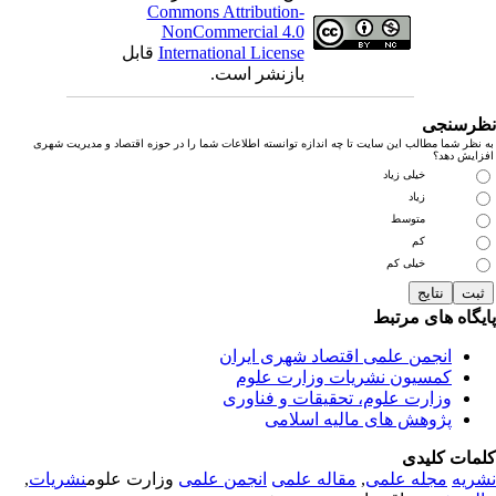
Commons Attribution-
NonCommercial 4.0
International License
قابل
بازنشر است.
رسنجی
نظر شما مطالب این سایت تا چه اندازه توانسته اطلاعات شما را در حوزه اقتصاد و مدیریت شهری
زایش دهد؟
خیلی زیاد
زیاد
متوسط
کم
خیلی کم
یگاه های مرتبط
انجمن علمی اقتصاد شهری ایران
کمسیون نشریات وزارت علوم
وزارت علوم، تحقیقات و فناوری
پژوهش های مالیه اسلامی
مات کلیدی
ریه
مجله علمی
,
مقاله علمی
انجمن علمی
وزارت علوم
نشریات
,