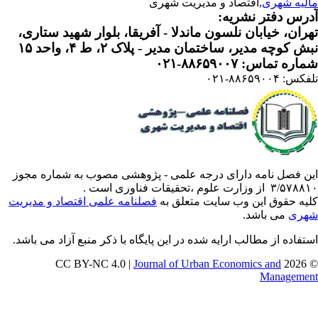
لیه شهری
,اقتصاد و مدیریت شهری
رس دفتر نشریه:
ران، خیابان نلسون ماندلا - آفریقا، بلوار شهید ستاری،
 کوچه مدیر، ساختمان مدیر - پلاک ۲، ط ۴، واحد ۱۵
ره تماس: ۸۸۶۵۹۰۰۷-۰۲۱
: ۸۸۶۵۹۰۰۴-۰۲۱
ن فصل نامه دارای درجه علمی - پژوهشی مصوب به شماره مجوز
 از وزارت علوم ،تحقیقات فناوری است .
یه حقوق این وب سایت متعلق به
فصلنامه علمی اقتصاد و مدیریت
ری
می باشد.
تفاده از مطالب ارایه شده در این پایگاه با ذکر منبع آزاد می باشد.
Journal of Urban Economics and
© 202
Manageme