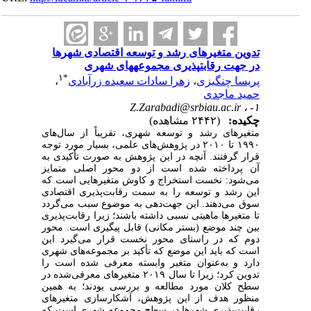
تدوین متغیرهای رشد و توسعه اقتصادی شهرها
در جهت رقابت‎پذیری مجموعه‎های شهری
۱
*
پریسا چنگیزی
،
زهرا سادات سعیده زرآبادی
،
حمید ماجدی
Z.Zarabadi@srbiau.ac.ir
۱- ،
چکیده:
(۲۴۴۲ مشاهده)
متغیرهای رشد و توسعه شهری، تقریباً از سال
های
۱۹۹۰ تا ۲۰۱۰ در پژوهش‌های علمی، بسیار مورد توجه
قرار گرفتند. آنچه در این پژوهش به صورت تأکیدی به
آن پرداخته شده است از دو محور اصلی متمایز
می‌شود: نخست استخراج و کاوش متغیرهایی است که
این رشد و توسعه را به سمت رقابت‌پذیری اقتصادی
سوق می‌دهند. این جهت‌دهی به موضوع سبب می‌گردد
تا متغیرها ماهیتی نسبی داشته باشند؛ زیرا رقابت‌پذیری
بین چند موضع (بستر مکانی) قابل پیگیری است. محور
دوم که در راستای محور نخست قرار می‌گیرد این
است که باید این موضع که تأکید بر مجموعه‌های شهری
دارد و به‌عنوان متغیر وابسته معرفی شده است را
تدوین کرد؛ زیرا تا سال ۲۰۱۹ متغیرهای معرفی‌شده در
سطح کلان مورد مطالعه و بررسی بودند؛ به همین
منظور هدف از این پژوهش، آشکارسازی متغیرهای
رقابت‌پذیری شهرها در سطح مجموعه شهری است که