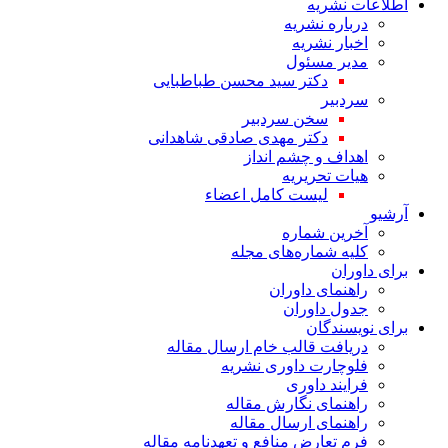
اطلاعات نشریه
درباره نشریه
اخبار نشریه
مدیر مسئول
دکتر سید محسن طباطبایی
سردبیر
سخن سردبیر
دکتر مهدی صادقی شاهدانی
اهداف و چشم انداز
هیات تحریریه
لیست کامل اعضاء
آرشیو
آخرین شماره
کلیه شماره‌های مجله
برای داوران
راهنمای داوران
جدول داوران
برای نویسندگان
دریافت قالب خام ارسال مقاله
فلوچارت داوری نشریه
فرایند داوری
راهنمای نگارش مقاله
راهنمای ارسال مقاله
فرم تعارض منافع و تعهدنامه مقاله