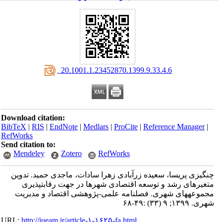
‎ 20.1001.1.23452870.1399.9.33.4.6
Download citation:
BibTeX
|
RIS
|
EndNote
|
Medlars
|
ProCite
|
Reference Manager
|
RefWorks
Send citation to:
Mendeley
Zotero
RefWorks
چنگیزی پریسا، سعیده زرآبادی زهرا سادات، ماجدی حمید. تدوین
متغیرهای رشد و توسعه اقتصادی شهرها در جهت رقابت‎پذیری
مجموعه‎های شهری. فصلنامه علمی-پژوهشی اقتصاد و مدیریت
شهری. ۱۳۹۹; ۹ (۳۳) :۴۹-۶۸
URL:
http://iueam.ir/article-۱-۱۶۲۵-fa.html