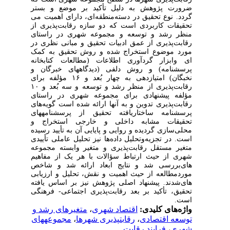
ضرورت پژوهش به دلیل تأکید بر موضع و بستر
گردد. نوع تحقیق در دسته
منطقه‌ای، دارای اهمیت می
تحقیقات کاربردی است که دو سازه رقابت‌پذیری از
منظر رشد و توسعه و مجموعه شهری در راستای
رقابت‌پذیری از عمق ادبیات تحقیق و مبانی نظری در
مورد موضوع استخراج شده و روش تحقیق به کمک
ای و
ابزار گردآوری اطلاعات (مطالعات کتابخانه
پرسشنامه) و روش دلفی (دیدگاه‏های خبرگان و
نخبگان) امتیازدهی به چهار بُعد و ۱۶ مؤلفه برای
رقابت‌پذیری از منظر رشد و توسعه و سه بُعد و ۱۰
مؤلفه پیشنهادی برای مجموعه شهری در راستای
رقابت‌پذیری تدوین و به آنها ارائه شده است گویه‌های
پرسشنامه‌ ساختاریافته تحقیق از پرسشنامه‏های
تحقیقات مشابه داخلی و خارجی استخراج و
محلی‌سازی گردیده و روایی و پایایی آن به تأیید رسیده
است. در تجزیه‌وتحلیل داده‌ها نیز تحلیل عاملی تأییدی
متغیر مستقل رقابت‌پذیری و متغیر وابسته مجموعه
شهری از حیث ارتباط سؤالات با هر یک از مفاهیم
های
بررسی شد و نتایج ابعاد ارائه شد و شاخص
موردمطالعه از حیث اهمیت و نقش، تحلیل و ارزیابی
های
شدند. پیشنهاد اصلی پژوهش نیز بر اساس یافته
تحقیق، تأکید بر بعد رقابت
پذیری اجتماعی- فرهنگی
است.
واژه‌های کلیدی:
اقتصاد شهری
،
متغیرهای رشد و
توسعه اقتصادی
،
رقابت‎پذیری شهرها
،
مجموعه‎های
شهری
،
فرایند رقابت