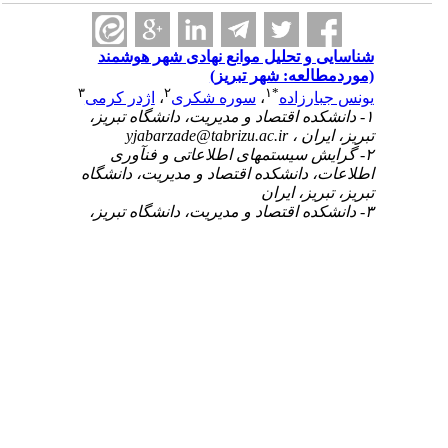
شناسایی و تحلیل موانع نهادی شهر هوشمند
(موردمطالعه: شهر تبریز)
۳
۲
۱
*
یونس جبارزاده
،
سوره شکری
،
اژدر کرمی
۱- دانشکده اقتصاد و مدیریت، دانشگاه تبریز،
تبریز، ایران ،
yjabarzade@tabrizu.ac.ir
۲- گرایش سیستم‎های اطلاعاتی و فن‎آوری
اطلاعات، دانشکده اقتصاد و مدیریت، دانشگاه
تبریز، تبریز، ایران
۳- دانشکده اقتصاد و مدیریت، دانشگاه تبریز،
تبریز، ایران
چکیده:
(۳۳۷۸ مشاهده)
شهر تبریز علی‌رغم تلاش‌های بسیاری در راستای تبدیل‌
شدن به شهری هوشمند، با موانعی روبه‌رو است؛ لذا
هدف پژوهش حاضر، شناسایی این موانع و رتبه‌بندی
آنها است. از طریق بررسی مطالعات و نیز مصاحبه با
خبرگان فعال در توسعه شهری، داده‌های لازم،
گردآوری و موانع نهادی اجرای شهر هوشمند در تبریز از
طریق روش تحلیل تم در قالب ۳۷ مانع، شناسایی و در
پنج گروه طبقه
بندی شدند. در نهایت با استفاده از
فرایند تحلیل شبکه‌ای فازی، رتبه‌بندی موانع انجام شد.
برای تبدیل شهر تبریز به یک شهر هوشمند باید موانع
شناسایی‌شده؛ شامل موانع مدیریتی- ساختاری،