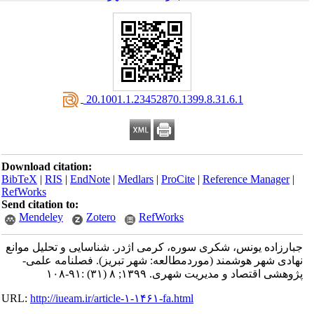
‎ 20.1001.1.23452870.1399.8.31.6.1
Download citation:
BibTeX
|
RIS
|
EndNote
|
Medlars
|
ProCite
|
Reference Manager
|
RefWorks
Send citation to:
Mendeley
Zotero
RefWorks
جبارزاده یونس، شکری سوره، کرمی اژدر. شناسایی و تحلیل موانع
نهادی شهر هوشمند (موردمطالعه: شهر تبریز). فصلنامه علمی-
پژوهشی اقتصاد و مدیریت شهری. ۱۳۹۹; ۸ (۳۱) :۹۱-۱۰۸
URL:
http://iueam.ir/article-۱-۱۴۶۱-fa.html