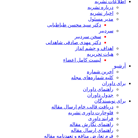
اطلاعات نشریه
درباره نشریه
اخبار نشریه
مدیر مسئول
دکتر سید محسن طباطبایی
سردبیر
سخن سردبیر
دکتر مهدی صادقی شاهدانی
اهداف و چشم انداز
هیات تحریریه
لیست کامل اعضاء
آرشیو
آخرین شماره
کلیه شماره‌های مجله
برای داوران
راهنمای داوران
جدول داوران
برای نویسندگان
دریافت قالب خام ارسال مقاله
فلوچارت داوری نشریه
فرایند داوری
راهنمای نگارش مقاله
راهنمای ارسال مقاله
فرم تعارض منافع و تعهدنامه مقاله