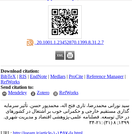
‎ 20.1001.1.23452870.1399.8.31.2.7
Download citation:
BibTeX
|
RIS
|
EndNote
|
Medlars
|
ProCite
|
Reference Manager
|
RefWorks
Send citation to:
Mendeley
Zotero
RefWorks
گذاری مستقیم خارجی و حکمرانی خوب بر اشتغال در کشورهای
در حال‎ توسعه. فصلنامه علمی-پژوهشی اقتصاد و مدیریت شهری.
۱۳۹۹; ۸ (۳۱) :۲۱-۳۴
URL:
http://iueam.ir/article-۱-۱۴۵۷-fa.html