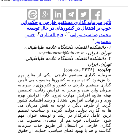
تأثیر سرمایه‎ گذاری مستقیم خارجی و حکمرانی
خوب بر اشتغال در کشورهای در حال‎ توسعه
۲
۱
*
محمدرضا سید نورانی
،
فتح اله تاری
،
حسن
۲
محمدپور
۱- دانشکده اقتصاد، دانشگاه علامه طباطبائی،
تهران، ایران ،
seyednourani@atu.ac.ir
۲- دانشکده اقتصاد، دانشگاه علامه طباطبائی،
تهران، ایران
چکیده:
(۳۴۳۶ مشاهده)
سرمایه
‎
گذاری مستقیم خارجی، یکی از منابع مهم
دانش
شود.
‎
کننده سرمایه کشورها محسوب می
‎
تأمین
گذاری مستقیم خارجی به کشور
‎
و تکنولوژی با سرمایه
میزبان وارد شده و منجر به افزایش رقابت، تخصیص
بهینه منابع، افزایش مهارت نیروی کار، افزایش بهره
وری و در نهایت افزایش اشتغال و رشد اقتصادی کشور
گردد. از طرف دیگر، با توجه به نقش
‎
میزبان می
ها به
‎
گذاری دولت، دولت
‎
گیرنده و سیاست
‎
تصمیم
ترین عامل تأثیرگذار در رشد و توسعه
‎
عنوان مهم
‌شود. حکمرانی خوب هم از
اقتصادی محسوب می
گذاری خارجی بر اشتغال اثر
‎
طریق جذب سرمایه
گذاشته و هم با بهبود فضای سیاسی، حمایت از حقوق