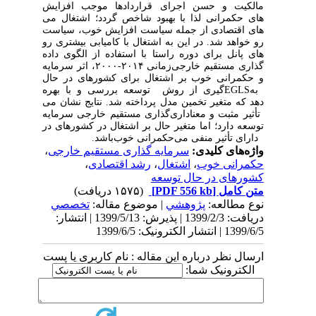
مالکیت و حسن اجرای قراردادها موجب افزایش
های حکمرانی
‌گردد؛
اشتغال می
‌های اقتصادی از جمله سیاست افزایش
خوب، سیاست
ر‌و خواهد شد. در این
به
اشتغال با کامیابی بیشتری رو
‌های پانل برای دوره
راستا با استفاده از الگوی داده
گذاری مستقیم خارجی
زمانی ۲۰۱۴-۲۰۰۰، اثر سرمایه
و حکمرانی خوب بر اشتغال برای کشورهای در حال
به
EGLS
گیری از روش
‎
‌توسعه بررسی و با بهره
‌دهد که متغیر
تخمین مدل پرداخته شد. نتایج نشان می
تأثیر مثبت و معناداری
سرمایه
توسعه دارد؛ اما متغیر
‎
حال
بر اشتغال در کشورهای در
‎
دارای تأثیر منفی می
حکمرانی خوب
باشد.
واژه‌های کلیدی:
سرمایه‎ گذاری مستقیم خارجی
،
حکمرانی خوب
،
اشتغال
،
رشد اقتصادی
،
کشورهای در حال ‎توسعه
متن کامل
[PDF 556 kb]
(۱۵۷۵ دریافت)
نوع مطالعه:
پژوهشي
| موضوع مقاله:
تخصصي
دریافت: 1399/2/3 | پذیرش: 1399/5/13 | انتشار:
1399/6/5 | انتشار الکترونیک: 1399/6/5
ارسال نظر درباره این مقاله : نام کاربری یا پست
الکترونیک شما: