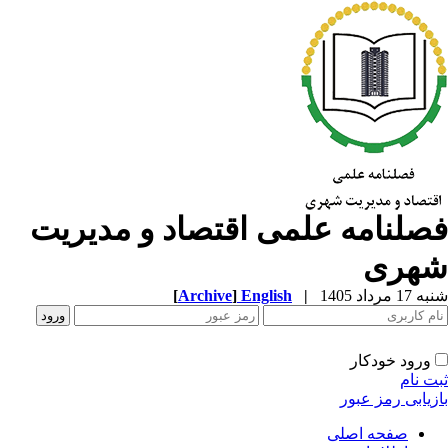
صلنامه علمی اقتصاد و مدیریت
هری
1 مرداد 1405
|
English
]
Archive
[
ورود خودکار
ت نام
زیابی رمز عبور
صفحه اصلی