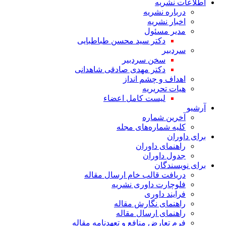
اطلاعات نشریه
درباره نشریه
اخبار نشریه
مدیر مسئول
دکتر سید محسن طباطبایی
سردبیر
سخن سردبیر
دکتر مهدی صادقی شاهدانی
اهداف و چشم انداز
هیات تحریریه
لیست کامل اعضاء
آرشیو
آخرین شماره
کلیه شماره‌های مجله
برای داوران
راهنمای داوران
جدول داوران
برای نویسندگان
دریافت قالب خام ارسال مقاله
فلوچارت داوری نشریه
فرایند داوری
راهنمای نگارش مقاله
راهنمای ارسال مقاله
فرم تعارض منافع و تعهدنامه مقاله