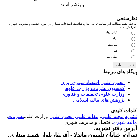
بازنشر است.
رسنجی
نظر شما مطالب این سایت تا چه اندازه توانسته اطلاعات شما را در حوزه اقتصاد و مدیریت شهری
زایش دهد؟
خیلی زیاد
زیاد
متوسط
کم
خیلی کم
یگاه های مرتبط
انجمن علمی اقتصاد شهری ایران
کمسیون نشریات وزارت علوم
وزارت علوم، تحقیقات و فناوری
پژوهش های مالیه اسلامی
مات کلیدی
ریه
مجله علمی
,
مقاله علمی
انجمن علمی
وزارت علوم
نشریات
,
لیه شهری
,اقتصاد و مدیریت شهری
رس دفتر نشریه:
ران، خیابان نلسون ماندلا - آفریقا، بلوار شهید ستاری،