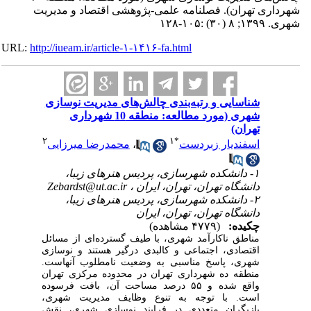
شهرداری تهران). فصلنامه علمی-پژوهشی اقتصاد و مدیریت
شهری. ۱۳۹۹; ۸ (۳۰) :۱۰۵-۱۲۸
URL:
http://iueam.ir/article-۱-۱۴۱۶-fa.html
شناسایی و رتبه‌بندی چالش‌های مدیریت نوسازی
شهری (مورد مطالعه: منطقه 10 شهرداری
تهران)
۲
۱
*
اسفندیار زبردست
،
محمدرضا میرزایی
۱- دانشکده شهرسازی، پردیس هنرهای زیبا،
دانشگاه تهران، تهران، ایران ،
Zebardst@ut.ac.ir
۲- دانشکده شهرسازی، پردیس هنرهای زیبا،
دانشگاه تهران، تهران، ایران
چکیده:
(۴۷۷۹ مشاهده)
مناطق ناکارآمد شهری، با طیف گسترده‌ای از مسائل
اقتصادی، اجتماعی و کالبدی درگیر هستند و نوسازی
شهری، پاسخ مناسبی به وضعیت نامطلوب آنهاست.
منطقه ده شهرداری تهران در محدوده مرکزی تهران
واقع شده و ۵۵ درصد مساحت آن، بافت فرسوده
است. با توجه به تنوع وظایف مدیریت شهری،
بازیگران متعددی در فرایند نوسازی شهری، نقش