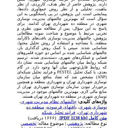
دارند. پژوهش حاضر از نظر هدف، کاربردی، از نظر
ماهیت، تحلیلی و از نظر روش جمع‌آوری داده‌ها،
پیمایشی است. این پژوهش، در پی پاسخگویی به این
سؤال است که مهم‌ترین چالش‎های مدیریت نوسازی
شهری در منطقه ده شهرداری تهران کدامند. برای
پاسخ به این سؤال، پس از مطالعه متون نظری و
تجربی مرتبط با موضوع و شناخت نمونه مطالعاتی
پژوهش، چالش‎های مدیریت نوسازی بافت‌های ناکارآمد
منطقه، با مصاحبه و استفاده از روش تحلیل محتوا،
شناسایی شدند. سپس با کمک روش کدگذاری باز،
چالش‎های شناسایی شده بر اساس دو حوزه قلمروهای
فضایی و عملکردهای شهری، دسته‌بندی شدند. ترسیم
شبکه روابط میان چالش‎های شناسایی شده، نشان داد
که روابط قابل‌توجهی میان آنها وجود دارد. در گام
بعدی، با کمک تحلیل
PESTEL
و فرایند تحلیل شبکه‌ای
(
ANP
) مشخص شد که تضاد منافع میان سازمان
نوسازی شهرداری تهران و شهرداری منطقه و همچنین
برخوردار نبودن سازمان نوسازی شهرداری تهران از
منابع مالی لازم، مهم‌ترین چالش‎های موجود در مدیریت
نوسازی شهری در منطقه ده شهرداری تهران هستند.
واژه‌های کلیدی:
چالش‎های نظام مدیریت شهری
،
نوسازی شهری
،
بافت‎های فرسوده
،
منطقه ده
شهرداری تهران
،
فرایند تحلیل شبکه
متن کامل
[PDF 1138 kb]
(۱۶۶۶ دریافت)
نوع مطالعه:
پژوهشي
| موضوع مقاله:
تخصصي