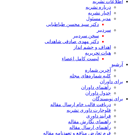
اطلاعات نشریه
درباره نشریه
اخبار نشریه
مدیر مسئول
دکتر سید محسن طباطبایی
سردبیر
سخن سردبیر
دکتر مهدی صادقی شاهدانی
اهداف و چشم انداز
هیات تحریریه
لیست کامل اعضاء
آرشیو
آخرین شماره
کلیه شماره‌های مجله
برای داوران
راهنمای داوران
جدول داوران
برای نویسندگان
دریافت قالب خام ارسال مقاله
فلوچارت داوری نشریه
فرایند داوری
راهنمای نگارش مقاله
راهنمای ارسال مقاله
فرم تعارض منافع و تعهدنامه مقاله