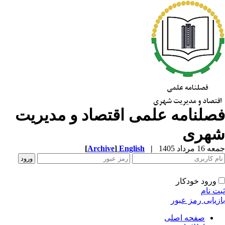
صلنامه علمی اقتصاد و مدیریت
هری
1 مرداد 1405
|
English
]
Archive
[
ورود خودکار
ت نام
زیابی رمز عبور
صفحه اصلی