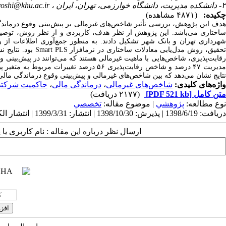
۲- دانشکده مدیریت، دانشگاه خوارزمی، تهران، ایران ،
oshi@khu.ac.ir
چکیده:
(۴۸۷۱ مشاهده)
هدف این پژوهش، بررسی تأثیر شاخص‌های غیرمالی بر پیش‌بینی وقوع درماندگی 
اختاری می‌باشد.
این پژوهش از نظر هدف، کاربردی و از نظر روش، توص
شهرداری تهران و بانک شهر تشکیل دادند. به منظور جمع‌آوری اطلاعات از رو
حقیق، روش مدل‌یابی معادلات ساختاری در نرم‎افزار
Smart PLS
بود. نتایج 
مدیریت ۴۷ درصد و شاخص رقابت‌پذیر‌ی ۵۶ درص
نتایج نشان می‌دهد که بین شاخص‌های غیرمالی و پیش‌بینی وقوع درماندگی مالی
واژه‌های کلیدی:
شاخص‌های غیرمالی
،
درماندگی مالی
،
حاکمیت شرکت
متن کامل
[PDF 521 kb]
(۲۱۷۷ دریافت)
نوع مطالعه:
پژوهشي
| موضوع مقاله:
تخصصي
دریافت: 1398/6/19 | پذیرش: 1398/10/30 | انتشار: 1399/3/31 | انتشار الکترونیک: 1399/3/31
ارسال نظر درباره این مقاله : نام کاربری ی