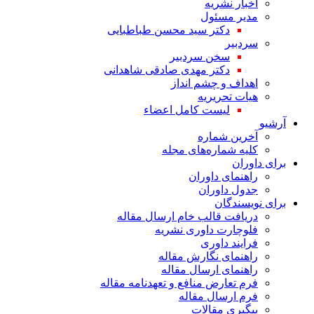
اخبار نشریه
مدیر مسئول
دکتر سید محسن طباطبایی
سردبیر
سخن سردبیر
دکتر مهدی صادقی شاهدانی
اهداف و چشم انداز
هیات تحریریه
لیست کامل اعضاء
آرشیو
آخرین شماره
کلیه شماره‌های مجله
برای داوران
راهنمای داوران
جدول داوران
برای نویسندگان
دریافت قالب خام ارسال مقاله
فلوچارت داوری نشریه
فرایند داوری
راهنمای نگارش مقاله
راهنمای ارسال مقاله
فرم تعارض منافع و تعهدنامه مقاله
فرم ارسال مقاله
پیگیری مقالات