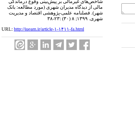
شاخص‌های غیرمالی بر پیش‌بینی وقوع درماندگی
مالی از دیدگاه مدیران شهری (مورد مطالعه: بانک
شهر). فصلنامه علمی-پژوهشی اقتصاد و مدیریت
شهری. ۱۳۹۹; ۸ (۳۰) :۲۳-۳۸
URL:
http://iueam.ir/article-۱-۱۴۱۱-fa.html