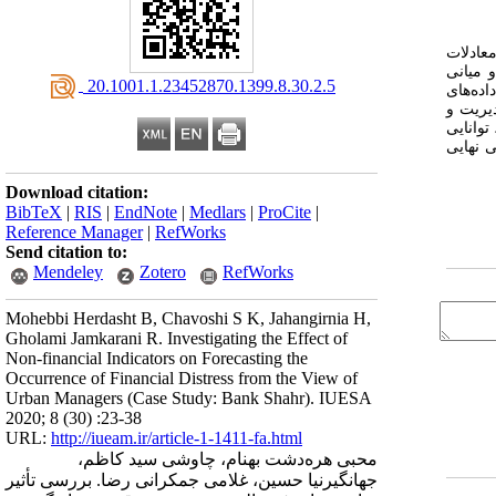
عادلات
رشد و میانی
‎ 20.1001.1.23452870.1399.8.30.2.5
ده‌های
یریت و
 وقوع درماندگی مالی بسیار مؤثر باشند؛ به‌طوری که حاکمیت شرکتی ۶۵ درصد، توانایی
رسی نهایی
Download citation:
BibTeX
|
RIS
|
EndNote
|
Medlars
|
ProCite
|
Reference Manager
|
RefWorks
Send citation to:
Mendeley
Zotero
RefWorks
Mohebbi Herdasht B, Chavoshi S K, Jahangirnia H,
Gholami Jamkarani R. Investigating the Effect of
Non-financial Indicators on Forecasting the
Occurrence of Financial Distress from the View of
Urban Managers (Case Study: Bank Shahr). IUESA
2020; 8 (30) :23-38
URL:
http://iueam.ir/article-1-1411-fa.html
محبی هره‌دشت بهنام، چاوشی سید کاظم،
جهانگیرنیا حسین، غلامی جمکرانی رضا. بررسی تأثیر