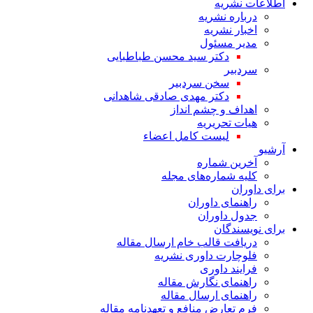
اطلاعات نشریه
درباره نشریه
اخبار نشریه
مدیر مسئول
دکتر سید محسن طباطبایی
سردبیر
سخن سردبیر
دکتر مهدی صادقی شاهدانی
اهداف و چشم انداز
هیات تحریریه
لیست کامل اعضاء
آرشیو
آخرین شماره
کلیه شماره‌های مجله
برای داوران
راهنمای داوران
جدول داوران
برای نویسندگان
دریافت قالب خام ارسال مقاله
فلوچارت داوری نشریه
فرایند داوری
راهنمای نگارش مقاله
راهنمای ارسال مقاله
فرم تعارض منافع و تعهدنامه مقاله