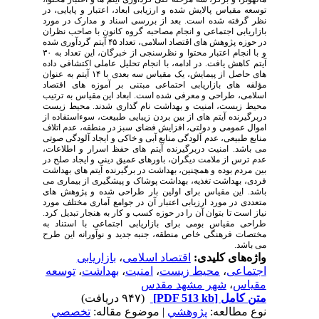
توسعه مقیاس پالایش شده و ارزیابی ابعاد، اعتبار و پایایی، در
نظر گرفته شده است. بعد از بررسی اسناد و مدارک در مورد
بازاریابی اجتماعی و انجام مصاحبه گروه کانون با صاحب
نظران
در حوزه پژوهش
های اقتصاد اسلامی، تعداد ۴۵ آیتم گردآوری شده
و با انجام اعتبار محتوا و نظرسنجی از خبرگان، این تعداد به ۳۰
آیتم کاهش یافت. در ادامه، با انجام تحلیل عاملی اکتشافی داده
های حاصل از پیمایش، یک مقیاس سه بعدی با ۱۴ آیتم به عنوان
مؤلفه
های بازاریابی احتماعی مبتنی بر آموزه
های اقتصاد
اسلامی، طراحی و معرفی شده است. ابعاد این مقیاس به ترتیب
محیط
زیست، امنیت و بهداشت نام
گذاری شدند. محیط
زیست
دربرگیرنده آیتم
های از بین بردن زیبایی طبیعت، سوءاستفاده از
اموال عمومی و دولتی، افزایش فضای سبز در منطقه، عدم
اتلاف
منابع طبیعی، عدم
آلودگی منابع آبی و خاکی و ایجاد آلودگی صوتی
می ‌باشد. امنیت دربرگیرنده آیتم
های حفظ اسرار و اطلاعات،
عدم
ترس از ملامت دیگران، باورهای عمیق دینی و ایجاد صلح در
بین مردم بوده و همچنین، بهداشت در برگیرنده آیتم
های بهداشت
فردی، بهداشت تغذیه، بهداشت پوشاک و پیشگیری از بیماری می
باشد. این مقیاس برای اولین
بار طراحی شده و پژوهش
های
متعددی در مورد ارزیابی اعتبار آن در جوامع آماری مختلف مورد
نیاز است تا بتوان آن را در حوزه کسب
و کار به هنجار تبدیل کرد.
طراحی مقیاس بومی برای بازاریابی اجتماعی با استناد به
مختصات فرهنگی خاص منطقه، جنبه جدید و نوآورانه این طرح
می
باشد.
واژه‌های کلیدی:
اقتصاد اسلامی
،
بازاریابی
اجتماعی
،
محیط ‌زیست
،
امنیت
،
بهداشت
،
توسعه
مقیاس
،
شهر مشهد مقدس
متن کامل
[PDF 513 kb]
(۹۴۷ دریافت)
نوع مطالعه:
پژوهشي
| موضوع مقاله:
تخصصي