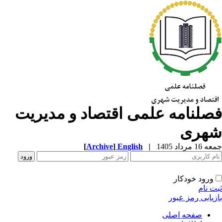
صلنامه علمی اقتصاد و مدیریت
هری
1 مرداد 1405
|
English
]
Archive
[
ورود خودکار
ت نام
زیابی رمز عبور
صفحه اصلی