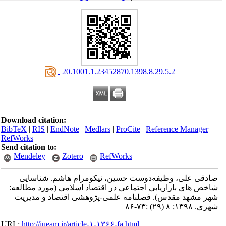
‎ 20.1001.1.23452870.1398.8.29.5.2
Download citation:
BibTeX
|
RIS
|
EndNote
|
Medlars
|
ProCite
|
Reference Manager
|
RefWorks
Send citation to:
Mendeley
Zotero
RefWorks
صادقی علی، وظیفه‌دوست حسین، نیکومرام هاشم. شناسایی
شاخص ‎های بازاریابی اجتماعی در اقتصاد اسلامی (مورد مطالعه:
شهر مشهد مقدس). فصلنامه علمی-پژوهشی اقتصاد و مدیریت
شهری. ۱۳۹۸; ۸ (۲۹) :۷۳-۸۶
URL:
http://iueam.ir/article-۱-۱۳۶۶-fa.html