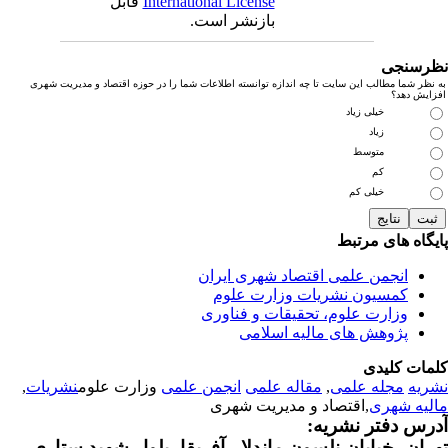
International License
قابل
بازنشر است.
رسنجی
نظر شما مطالب این سایت تا چه اندازه توانسته اطلاعات شما را در حوزه اقتصاد و مدیریت شهری
زایش دهد؟
خیلی زیاد
زیاد
متوسط
کم
خیلی کم
یگاه های مرتبط
انجمن علمی اقتصاد شهری ایران
کمسیون نشریات وزارت علوم
وزارت علوم، تحقیقات و فناوری
پژوهش های مالیه اسلامی
مات کلیدی
ریه
مجله علمی
,
مقاله علمی
انجمن علمی
وزارت علوم
نشریات
,
لیه شهری
,اقتصاد و مدیریت شهری
رس دفتر نشریه:
ران، خیابان نلسون ماندلا - آفریقا، بلوار شهید ستاری،