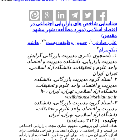
شناسایی شاخص ‎های بازاریابی اجتماعی در
اقتصاد اسلامی (مورد مطالعه: شهر مشهد
مقدس)
۲
*
۱
علی صادقی
،
حسین وظیفه‌دوست
،
هاشم
۳
نیکومرام
۱- دانشجوی دکتری مدیریت بازرگانی گرایش
مدیریت بازاریابی، دانشکده مدیریت و اقتصاد،
واحد علوم و تحقیقات، دانشگاه آزاد اسلامی،
تهران، ایران
۲- استاد گروه مدیریت بازرگانی، دانشکده
مدیریت و اقتصاد، واحد علوم و تحقیقات،
دانشگاه آزاد اسلامی، تهران، ایران ،
h-
vazifehdoust@srbiau.ac.ir
۳- استاد گروه مدیریت بازرگانی، دانشکده
مدیریت و اقتصاد، واحد علوم و تحقیقات،
دانشگاه آزاد اسلامی، تهران، ایران
چکیده:
(۳۱۴۶ مشاهده)
هدف اصلی این پژوهش، مفهوم
سازی مجدد بازاریابی اجتماعی
در کسب
و
کار اسلامی با رویکرد امضایی و طراحی مقیاسی برای
اندازه
گیری آن می
باشد. برای این منظور، با استفاده از پارادایم
مالهوترا و برکز، سه مرحله کلی گردآوری آیتم
ها و اعتبار محتوا،