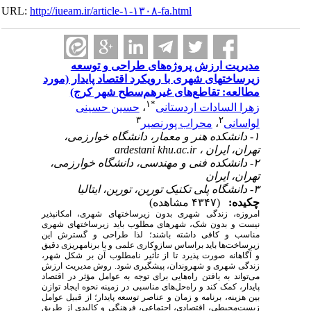
URL:
http://iueam.ir/article-۱-۱۳۰۸-fa.html
مدیریت ارزش پروژه‌های طراحی و توسعه
زیرساخت‎های شهری با رویکرد اقتصاد پایدار (مورد
مطالعه: تقاطع‌های غیرهم‌سطح شهر کرج)
۱
*
زهرا السادات اردستانی
،
حسین حسینی
۳
۲
لواسانی
،
محراب پورنصیر
۱- دانشکده هنر و معمار، دانشگاه خوارزمی،
تهران، ایران ،
ardestani khu.ac.ir
۲- دانشکده فنی و مهندسی، دانشگاه خوارزمی،
تهران، ایران
۳- دانشگاه پلی تکنیک تورین، تورین، ایتالیا
چکیده:
(۴۳۴۷ مشاهده)
امروزه، زندگی شهری بدون زیرساخت‏های شهری، امکان‏پذیر
نیست و بدون شک، شهرهای مطلوب باید زیرساخت‏های شهری
مناسب و کافی داشته باشند؛ لذا طراحی و گسترش این
زیرساخت
ها باید براساس سازوکاری علمی و با برنامه‏ریزی دقیق
و آگاهانه صورت پذیرد تا از تأثیر نامطلوب آن بر شکل شهر،
زندگی شهری و شهروندان، پیشگیری شود. روش مدیریت ارزش
می‌تواند به یافتن راه‌هایی برای توجه به عوامل مؤثر در اقتصاد
پایدار، کمک کند و راه‌حل‌های مناسبی در زمینه نحوه ایجاد توازن
بین هزینه، برنامه و زمان و عناصر توسعه پایدار؛ از قبیل عوامل
زیست
محیطی، اقتصادی، اجتماعی، فرهنگی و کالبدی از طریق