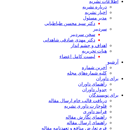
اطلاعات نشریه
درباره نشریه
اخبار نشریه
مدیر مسئول
دکتر سید محسن طباطبایی
سردبیر
سخن سردبیر
دکتر مهدی صادقی شاهدانی
اهداف و چشم انداز
هیات تحریریه
لیست کامل اعضاء
آرشیو
آخرین شماره
کلیه شماره‌های مجله
برای داوران
راهنمای داوران
جدول داوران
برای نویسندگان
دریافت قالب خام ارسال مقاله
فلوچارت داوری نشریه
فرایند داوری
راهنمای نگارش مقاله
راهنمای ارسال مقاله
فرم تعارض منافع و تعهدنامه مقاله