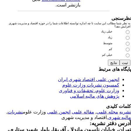
بازنشر است.
رسنجی
نظر شما مطالب این سایت تا چه اندازه توانسته اطلاعات شما را در حوزه اقتصاد و مدیریت شهری
زایش دهد؟
خیلی زیاد
زیاد
متوسط
کم
خیلی کم
یگاه های مرتبط
انجمن علمی اقتصاد شهری ایران
کمسیون نشریات وزارت علوم
وزارت علوم، تحقیقات و فناوری
پژوهش های مالیه اسلامی
مات کلیدی
ریه
مجله علمی
,
مقاله علمی
انجمن علمی
وزارت علوم
نشریات
,
لیه شهری
,اقتصاد و مدیریت شهری
رس دفتر نشریه:
ران، خیابان نلسون ماندلا - آفریقا، بلوار شهید ستاری،