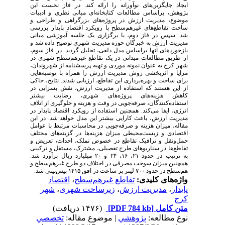
ایجاد جایگزین‌های نوآورانه را ارائه کند. در فاز نخست این
پژوهش، براساس مطالعات کتابخانه
ای مبانی نظری و ادبیات
موضوع، مدیریت ارزش در پروژه‌های بزرگراهی و طراحی و
ساخت تقاطع
های غیرهم‌سطح با رویکرد اقتصاد پایدار بررسی
شد. سپس در فاز دوم، با برگزاری یک جلسه آموزشی مبانی
مدیریت ارزش به خبرگان حوزه مدیریت شهری توضیح داده شد و
بازخوردهای آنها براساس مدل دلفی، تحلیل گردید. در فاز سوم،
از طریق مطالعات میدانی در یک تقاطع غیرهم‌سطح شهری در
شهر کرج به عنوان نمونه موردی و تهیه پرسش‏نامه از شهروندان،‌
مزایا و اثربخشی روش مدیریت ارزش را همراه با توصیه‌هایی
برای ساخت و بهره
برداری این تقاطع، ارزیابی شدند. نتایج، حاکی
از این هستند که استفاده از مدیریت ارزش، نقش بسزایی در
کاهش هزینه
های پروژه
های شهری،‌ رضایت بیشتر
استفاده‌کنندگان، صرفه‌جویی در وقت و هزینه و جلوگیری از اتلاف
انرژی، ایفا می
کند. همچنین استفاده از رویکرد اقتصاد پایدار در
مدیریت ارزش، باعث کارایی بیشتر این مدل خواهد شد. در این
مقاله،‌ میزان هزینه و صرفه‌جویی در محاسبات مرتبط با عوامل
اقتصادی و زیست
محیطی میزان هزینه‌ها در گزینه‌های مختلف
حمل‌ونقل و ترافیک تقاطع در خصوص تملک، احداث، تعریض و
تقاطع‌ها در سناریوهای طرح تفصیلی، مشترک، مستقل و ترکیبی
به ترتیب در حدود ۲۱، ۱۶، ۲۴ و ۲۰ میلیارد ریال برآورد شد.
همچنین میزان سوخت مصرفی در اختلاف دو طرح غیرهم‌سطح و
هم‌سطح در حدود ۷۰۰ لیتر بر ساعت در افق ۱۴۱۵ پیش‌بینی شد.
واژه‌های کلیدی:
تقاطع غیرهم‌سطح
،
اقتصاد
پایدار
،
مدیریت ارزش
،
زیرساخت شهری
،
شهر
کرج
متن کامل
[PDF 784 kb]
(۱۴۷۶ دریافت)
نوع مطالعه:
پژوهشي
| موضوع مقاله:
تخصصي