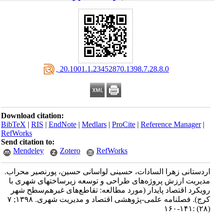
‎ 20.1001.1.23452870.1398.7.28.8.0
Download citation:
BibTeX
|
RIS
|
EndNote
|
Medlars
|
ProCite
|
Reference Manager
|
RefWorks
Send citation to:
Mendeley
Zotero
RefWorks
اردستانی زهرا السادات، حسینی لواسانی حسین، پورنصیر محراب.
مدیریت ارزش پروژه‌های طراحی و توسعه زیرساخت‎های شهری با
رویکرد اقتصاد پایدار (مورد مطالعه: تقاطع‌های غیرهم‌سطح شهر
کرج). فصلنامه علمی-پژوهشی اقتصاد و مدیریت شهری. ۱۳۹۸; ۷
(۲۸) :۱۴۱-۱۶۰