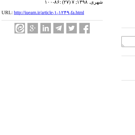
شهری. ۱۳۹۸; ۷ (۲۷) :۸۶-۱۰۰
URL:
http://iueam.ir/article-۱-۱۲۴۹-fa.html