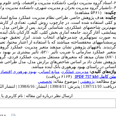
۲- استاد گروه مدیریت دولتی، دانشکده مدیریت و اقتصاد، واحد علوم و تحقیقات، دانشگاه آزاد اسلامی، تهران، ایران ،
۳- دانشیار گروه مدیریت بحران و مدیریت شهری، دانشکده مدیریت و اقتصاد، واحد علوم و تحقیقات، دانشگاه آزاد اسلامی، تهران، ایران
چکیده:
(۵۴۶۱ مشاهده)
کیده
و کمّی استفاده شده است. در چارچوب روش کیفی، تعدادی از کارشناس
مهم‌ترین شاخص‎های عملکردی، شناسایی گردید. پس از طرا
پرسشنامه‎های محقق‏ساخته می‏باشند که با استفاده از اعتبار محتوا
پژوهش نشان داد بر اساس شاخص‌های برازش مدل، مدل طراحی شده، 
انسانی در راستای بهبود بهره‎وری بانک آینده می‎باشد.
واژه‌های کلیدی:
مدیریت عملکرد
،
منابع انسانی
،
بهبود بهره‎وری اقتصادی
متن کامل
[PDF 757 kb]
(۶۱۶۴ دریافت)
نوع مطالعه:
پژوهشي
| موضوع مقاله:
تخصصي
دریافت: 1397/11/10 | پذیرش: 1398/4/11 | انتشار: 1398/6/16 | انتشار الکترونیک: 1398/6/16
ارسال نظر درباره این مقاله : نام کاربری ی