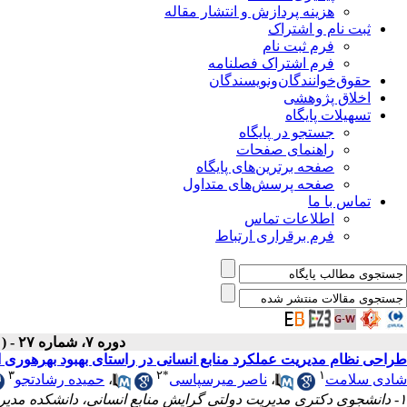
هزینه پردازش و انتشار مقاله
ثبت نام و اشتراک
فرم ثبت نام
فرم اشتراک فصلنامه
حقوق‌خوانندگان‌و‌نویسندگان
اخلاق پژوهشی
تسهیلات پایگاه
جستجو در پایگاه
راهنمای صفحات
صفحه برترین‌های پایگاه
صفحه پرسش‌های متداول
تماس با ما
اطلاعات تماس
فرم برقراری ارتباط
دوره ۷، شماره ۲۷ - ( تابستان ۱۳۹۸ )
طراحی نظام مدیریت عملکرد منابع انسانی در راستای بهبود بهره‎وری اقتصادی (مورد مطالعه: بانک آینده)
۳
۲
*
۱
شادی سلامت
،
ناصر میرسپاسی
،
حمیده رشادت‎جو
۱- دانشجوی دکتری مدیریت دولتی گرایش منابع انسانی، دانشکده مدیریت و اقتصاد، واحد علوم و تحقیقات، دانشگاه آزاد اسلامی، تهران، ایران