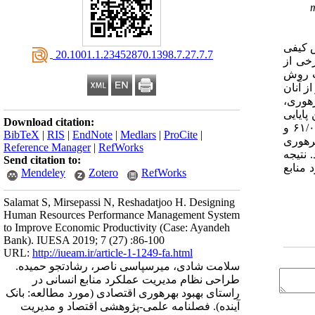
m
ر این پژوهش، از روش کیفی
‎ 20.1001.1.23452870.1398.7.27.7.7
خی از
لب روش
نان بانک آینده با بیش از پنج سال سابقه به تعداد حدود ۲۵۰۰ نفر می‏باشند که ۳۳۳ نفر از آنان
به صورت نمونه‏گیری چندمرحله‏ای انتخاب شدند. ابزار تحقیق جهت سنجش متغیرهای عملکرد فردی، گروهی و سازمانی و بهبود بهره‎وری،
 پایایی
Download citation:
گردیدند. یافته‎های پژوهش نشان می‎دهند متغیر مدیریت عملکرد گروهی با ضریب تأثیر ۶۸/۰ نسبت به متغیر عملکرد فردی با ضریب تأثیر ۶۱/۰ و
BibTeX
|
RIS
|
EndNote
|
Medlars
|
ProCite
|
متغیر عملکرد سازمانی با ضریب تأثیر ۵۲/۰، تأثیر بیشتری بر بهبود بهره‎وری داشته است. مربع ضریب همبستگی چندگانه متغیر بهبود بهره‎وری
Reference Manager
|
RefWorks
کرد فردی، گروهی و سازمانی به میزان ۸۷ درصد، واریانس این متغیر را تبیین می‎کنند. نتیجه
Send citation to:
منابع
Mendeley
Zotero
RefWorks
Salamat S, Mirsepassi N, Reshadatjoo H. Designing
Human Resources Performance Management System
to Improve Economic Productivity (Case: Ayandeh
Bank). IUESA 2019; 7 (27) :86-100
URL:
http://iueam.ir/article-1-1249-fa.html
سلامت شادی، میرسپاسی ناصر، رشادت‎جو حمیده.
طراحی نظام مدیریت عملکرد منابع انسانی در
راستای بهبود بهره‎وری اقتصادی (مورد مطالعه: بانک
آینده). فصلنامه علمی-پژوهشی اقتصاد و مدیریت