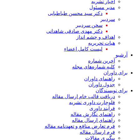
اخبار نشریه
مدیر مسئول
دکتر سید محسن طباطبایی
سردبیر
سخن سردبیر
دکتر مهدی صادقی شاهدانی
اهداف و چشم انداز
هیات تحریریه
لیست کامل اعضاء
آرشیو
آخرین شماره
کلیه شماره‌های مجله
برای داوران
راهنمای داوران
جدول داوران
برای نویسندگان
دریافت قالب خام ارسال مقاله
فلوچارت داوری نشریه
فرایند داوری
راهنمای نگارش مقاله
راهنمای ارسال مقاله
فرم تعارض منافع و تعهدنامه مقاله
فرم ارسال مقاله
پیگیری مقالات