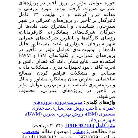
حوزه عوامل مؤثر بر بروز تأخیر در پروژه‌های
عمرانی صورت گرفته بودند، مورد بررسی و
مداقه قرار گرفتند و در نهایت، ۲۴ عامل
تأثیرگذار بر تأخیر در پروژه‌های عمرانی در شهر
سیرجان، شناسایی و استخراج شد. داده‌ها از
خبرگان شرکت‌های پیمانکاری، کارفرمایان،
رؤسای کارگاه‌ها و ناظرین شرکت‌های عمرانی
شهر سیرجان، جمع‌آوری شدند. به‌منظور تحلیل
داده‌ها و اولویت‌بندی عوامل مؤثر بر تأخیر در
پروژه‌های عمرانی، از تکنیک‌های ISM و BWM
استفاده شد. نتایج نشان دادند که فقدان دانش و
تجربه کافی، نبود تجهیزات مدرن، مشکلات مالی،
مصائب و مشکلات فراهم کردن مصالح
ساختمانی، تعارض میان پیمانکار، مشاور و مالک
و برنامه‌ریزی نامناسب، از مهم‌ترین عوامل مؤثر
بر تأخیر در پروژه‌های عمرانی، محسوب
می‌شوند.
واژه‌های کلیدی:
مدیریت پروژه
،
پروژه‌های
عمرانی
،
تأخیر
،
روش مدل‌سازی ساختاری
تفسیری (ISM)
،
روش بهترین- بدترین (BWM)
،
شهر سیرجان
متن کامل
[PDF 932 kb]
(۳۰۷۴ دریافت)
نوع مطالعه:
پژوهشي
| موضوع مقاله:
تخصصي
دریافت: 1397/10/29 | پذیرش: 1398/3/12 | انتشار: