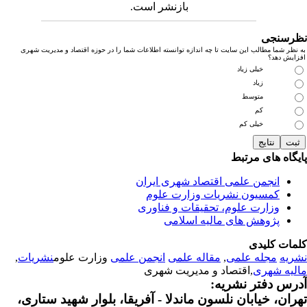
بازنشر است.
رسنجی
نظر شما مطالب این سایت تا چه اندازه توانسته اطلاعات شما را در حوزه اقتصاد و مدیریت شهری
زایش دهد؟
خیلی زیاد
زیاد
متوسط
کم
خیلی کم
یگاه های مرتبط
انجمن علمی اقتصاد شهری ایران
کمسیون نشریات وزارت علوم
وزارت علوم، تحقیقات و فناوری
پژوهش های مالیه اسلامی
مات کلیدی
ریه
مجله علمی
,
مقاله علمی
انجمن علمی
وزارت علوم
نشریات
,
لیه شهری
,اقتصاد و مدیریت شهری
رس دفتر نشریه:
ران، خیابان نلسون ماندلا - آفریقا، بلوار شهید ستاری،