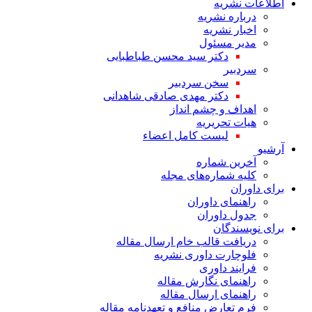
اطلاعات نشریه
درباره نشریه
اخبار نشریه
مدیر مسئول
دکتر سید محسن طباطبایی
سردبیر
سخن سردبیر
دکتر مهدی صادقی شاهدانی
اهداف و چشم انداز
هیات تحریریه
لیست کامل اعضاء
آرشیو
آخرین شماره
کلیه شماره‌های مجله
برای داوران
راهنمای داوران
جدول داوران
برای نویسندگان
دریافت قالب خام ارسال مقاله
فلوچارت داوری نشریه
فرایند داوری
راهنمای نگارش مقاله
راهنمای ارسال مقاله
فرم تعارض منافع و تعهدنامه مقاله