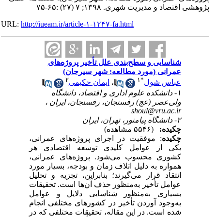
پژوهشی اقتصاد و مدیریت شهری. ۱۳۹۸; ۷ (۲۷) :۶۵-۷۵
URL:
http://iueam.ir/article-۱-۱۲۴۷-fa.html
شناسایی و سطح‌بندی علل تأخیر پروژ‌ه‌های
عمرانی (مورد مطالعه: شهر سیرجان)
۲
۱
*
عباس شول
،
ایمان حکیمی
۱- دانشکده علوم اداری و اقتصاد، دانشگاه
ولی‌عصر (عج) رفسنجان، رفسنجان، ایران ،
shoul@vru.ac.ir
۲- دانشگاه پیام‎نور، تهران، ایران
چکیده:
(۵۵۴۶ مشاهده)
چکیده
: موفقیت در اجرای پروژه‌های عمرانی،
یکی از عوامل کلیدی توسعه اقتصادی هر
کشوری محسوب می‌شود. پروژه‌های عمرانی،
همواره به دلیل اتلاف زمان و بودجه، بسیار مورد
انتقاد قرار می‌گیرند؛ بنابراین، تجزیه و تحلیل
عوامل تأخیر به‌منظور حذف آن‌ها است. تحقیقات
بسیاری به‌منظور شناسایی دلایل و عوامل
به‌وجود آوردن تأخیر در کشورهای مختلفی انجام
شده است. در این مقاله، تحقیقات مختلفی که در