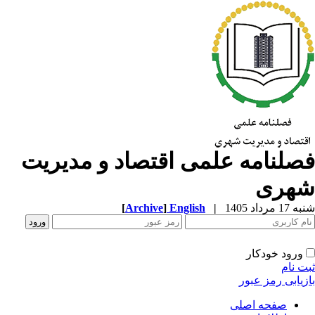
صلنامه علمی اقتصاد و مدیریت
هری
1 مرداد 1405
|
English
]
Archive
[
ورود خودکار
ت نام
زیابی رمز عبور
صفحه اصلی