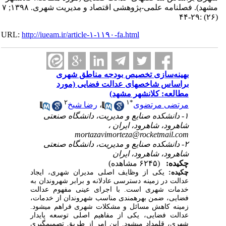
مشهد). فصلنامه علمی-پژوهشی اقتصاد و مدیریت شهری. ۱۳۹۸; ۷
(۲۶) :۲۹-۴۴
URL:
http://iueam.ir/article-۱-۱۱۹۰-fa.html
بهینه‌سازی تخصیص بودجه مناطق شهری
براساس شاخص‎های عدالت فضایی (مورد
مطالعه: کلان‎شهر مشهد)
۲
۱
*
مرتضی مرتضوی
،
رضا شیخ
۱- دانشکده صنایع و مدیریت، دانشگاه صنعتی
شاهرود، شاهرود، ایران ،
mortazavimorteza@rocketmail.com
۲- دانشکده صنایع و مدیریت، دانشگاه صنعتی
شاهرود، شاهرود، ایران
چکیده:
(۶۲۴۵ مشاهده)
چکیده:
یکی از وظایف اصلی مدیران شهری، ایجاد
عدالت در زمینه دسترسی عادلانه و برابر شهروندان به
خدمات شهری است. با اجرای عینی مفهوم عدالت
فضایی، ضمن بهره‎مندی مناسب شهروندان از خدمات،
زمینه کاهش مسائل و مشکلات شهری فراهم می‎شود.
عدالت فضایی، یکی از مفاهیم اصلی توسعه پایدار
شهری، قلمداد می‎شود. این امر از طریق تصمیم‎گیری