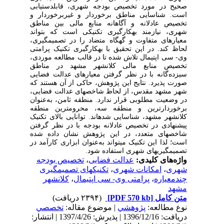
صحیح در مورد تخصیص بودجه شهری، قابل‎دستیابی
است. شناسایی مناطق برخوردار و غیربرخوردار و
تخصیص عادلانه و آگاهانه منابع مالی بین مناطق
شهری، نیازمند به‎کارگیری تکنیکی است که بتواند
معیارهای متفاوت و گه‎گاه متضاد را در تصمیم‎گیری،
لحاظ کند. در این تحقیق با به‎کارگیری تکنیک پرامتی
وی- سی اپتیمال تلاش شده تا در قالب مطالعه موردی،
تخصیص منابع مالی کلان‎شهر مشهد در مناطق
سیزده‌گانه با در نظر گرفتن معیارهای عدالت فضایی
صورت پذیرد. نتایج این پژوهش، حاکی از آن هستند که
شهر مشهد مقدس، از لحاظ شاخص‎های عدالت فضایی،
در وضعیت مطلوبی قرار ندارد. منطقه ثامن، به‌عنوان
برخوردارترین و منطقه سه، محروم‎ترین منطقه
کلان‎شهر مشهد، شناسایی شده‎اند. توانایی بالای تکنیک
پیشنهادی در تخصیص عادلانه بودجه با در نظر گرفتن
شاخص‎های متعدد، در این پژوهش نشان داده شده
است؛ لذا این تکنیک می‎تواند به‌عنوان ابزاری کارآمد در
تصمیم‎گیری‎های شهری استفاده شود.
واژه‌های کلیدی:
عدالت فضایی
،
تخصیص بودجه
شهری
،
امکانات شهری
،
تکنیک‎های تصمیم‎گیری
چندمعیاره
،
پرامتی وی- سی اپتیمال
،
کلان‎شهر
مشهد
متن کامل
[PDF 570 kb]
(۲۳۹۴ دریافت)
نوع مطالعه:
پژوهشي
| موضوع مقاله:
تخصصي
دریافت: 1396/12/16 | پذیرش: 1397/4/26 | انتشار: