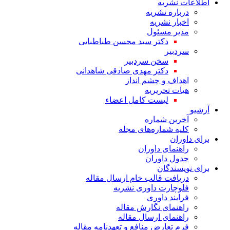
اطلاعات نشریه
درباره نشریه
اخبار نشریه
مدیر مسئول
دکتر سید محسن طباطبایی
سردبیر
سخن سردبیر
دکتر مهدی صادقی شاهدانی
اهداف و چشم انداز
هیات تحریریه
لیست کامل اعضاء
آرشیو
آخرین شماره
کلیه شماره‌های مجله
برای داوران
راهنمای داوران
جدول داوران
برای نویسندگان
دریافت قالب خام ارسال مقاله
فلوچارت داوری نشریه
فرایند داوری
راهنمای نگارش مقاله
راهنمای ارسال مقاله
فرم تعارض منافع و تعهدنامه مقاله