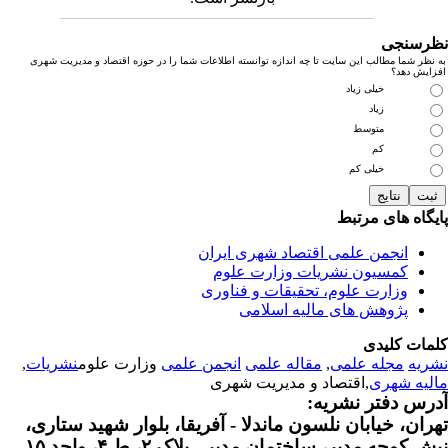
رسنجی
نظر شما مطالب این سایت تا چه اندازه توانسته اطلاعات شما را در حوزه اقتصاد و مدیریت شهری
زایش دهد؟
خیلی زیاد
زیاد
متوسط
کم
خیلی کم
یگاه های مرتبط
انجمن علمی اقتصاد شهری ایران
کمسیون نشریات وزارت علوم
وزارت علوم، تحقیقات و فناوری
پژوهش های مالیه اسلامی
مات کلیدی
ریه
مجله علمی
,
مقاله علمی
انجمن علمی
وزارت علوم
نشریات
,
لیه شهری
,اقتصاد و مدیریت شهری
رس دفتر نشریه:
ران، خیابان نلسون ماندلا - آفریقا، بلوار شهید ستاری،
 کوچه مدیر، ساختمان مدیر - پلاک ۲، ط ۴، واحد ۱۵