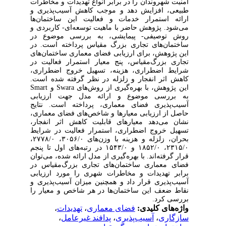
امنیت شهروندان را در برابر انواع تهدیدات و مخاطرات
طبیعی، افزایش دهد و موجب کاهش آسیب‌پذیری و
ارائه استمرار خدمات و فعالیت این ساختمان‌ها
می‌شود. پژوهش حاضر با ماهیت توسعه‌ای- کاربردی و
روش توصیفی- پیمایشی، به بررسی موضوع در
ساختمان‌های تجاری بزرگ مقیاس پرداخته است. در
این پژوهش، برای ارزیابی فضای معماری ساختمان‌های
تجاری بزرگ‌مقیاس، پنج معیار استمرار فعالیت در
شرایط اضطراری، هزینه، تسهیل خروج اضطراری،
کاهش اثر انفجار و زلزله در نظر گرفته شده است.
این پژوهش، با بهره‌گیری از روش‌های Swara و Smart
به بررسی موضوع و ارائه مدل جهت ارزیابی
آسیب‌پذیری فضای معماری، پرداخته است. نتایج
حاصل از ارزیابی معیارها و شاخص‌های فضای معماری،
نشان می‌دهد معیارهای قابلیت کاهش اثر انفجار،
تسهیل خروج اضطراری، استمرار فعالیت در شرایط
بحران، زلزله و هزینه با وزن‌های ۳۰۵۶/۰، ۲۷۷۸/۰،
۲۳۱۵/۰، ۱۸۵۲/۰ و ۱۵۴۳/۰ در رتبه‌های اول تا پنجم
قرار گرفته‌اند. با بهره‌گیری از مدل ارائه شده، می‌توان
فضای معماری ساختمان‌های تجاری بزرگ‌مقیاس در
برابر تهدیدات و مخاطرات شهری را مورد ارزیابی
آسیب‌پذیری قرار داد و همچنین میزان آسیب‌پذیری و
نقاط ضعف این ساختمان‌ها در هر شاخص و معیار را
بررسی کرد.
واژه‌های کلیدی:
فضای معماری
،
تهدیدات
،
سازگاری
،
آسیب‌پذیری
،
پدافند غیرعامل
،