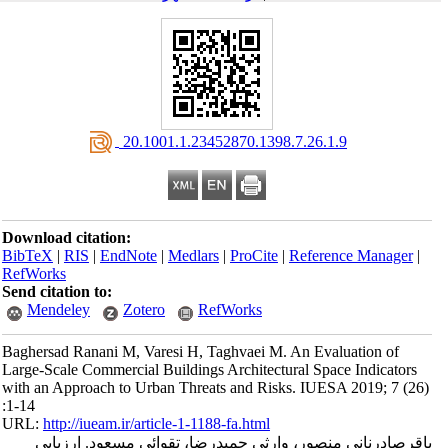
‎ 20.1001.1.23452870.1398.7.26.1.9
Download citation:
BibTeX
|
RIS
|
EndNote
|
Medlars
|
ProCite
|
Reference Manager
|
RefWorks
Send citation to:
Mendeley
Zotero
RefWorks
Baghersad Ranani M, Varesi H, Taghvaei M. An Evaluation of
Large-Scale Commercial Buildings Architectural Space Indicators
with an Approach to Urban Threats and Risks. IUESA 2019; 7 (26)
:1-14
URL:
http://iueam.ir/article-1-1188-fa.html
باقرصادرنانی منصور، وارثی حمیدرضا، تقوائی مسعود. ارزیابی