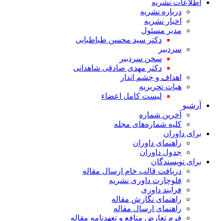
اطلاعات نشریه
درباره نشریه
اخبار نشریه
مدیر مسئول
دکتر سید محسن طباطبایی
سردبیر
سخن سردبیر
دکتر مهدی صادقی شاهدانی
اهداف و چشم انداز
هیات تحریریه
لیست کامل اعضاء
آرشیو
آخرین شماره
کلیه شماره‌های مجله
برای داوران
راهنمای داوران
جدول داوران
برای نویسندگان
دریافت قالب خام ارسال مقاله
فلوچارت داوری نشریه
فرایند داوری
راهنمای نگارش مقاله
راهنمای ارسال مقاله
فرم تعارض منافع و تعهدنامه مقاله