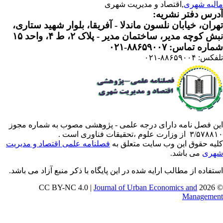
لیه شهری
,اقتصاد و مدیریت شهری
رس دفتر نشریه:
ران، خیابان نلسون ماندلا - آفریقا، بلوار شهید ستاری،
 کوچه مدیر، ساختمان مدیر - پلاک ۲، ط ۴، واحد ۱۵
ره تماس: ۸۸۶۵۹۰۰۷-۰۲۱
: ۸۸۶۵۹۰۰۴-۰۲۱
ن فصل نامه دارای درجه علمی - پژوهشی مصوب به شماره مجوز
 از وزارت علوم ،تحقیقات فناوری است .
یه حقوق این وب سایت متعلق به
فصلنامه علمی اقتصاد و مدیریت
ری
می باشد.
تفاده از مطالب ارایه شده در این پایگاه با ذکر منبع آزاد می باشد.
Journal of Urban Economics and
© 202
Manageme