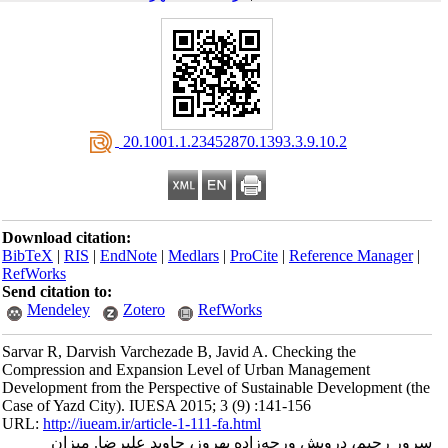
‎ 20.1001.1.23452870.1393.3.9.10.2
Download citation:
BibTeX
|
RIS
|
EndNote
|
Medlars
|
ProCite
|
Reference Manager
|
RefWorks
Send citation to:
Mendeley
Zotero
RefWorks
Sarvar R, Darvish Varchezade B, Javid A. Checking the
Compression and Expansion Level of Urban Management
Development from the Perspective of Sustainable Development (the
Case of Yazd City). IUESA 2015; 3 (9) :141-156
URL:
http://iueam.ir/article-1-111-fa.html
سرور رحیم، درویش ورچه‌زاده بهروز، جاوید علیرضا. میزان