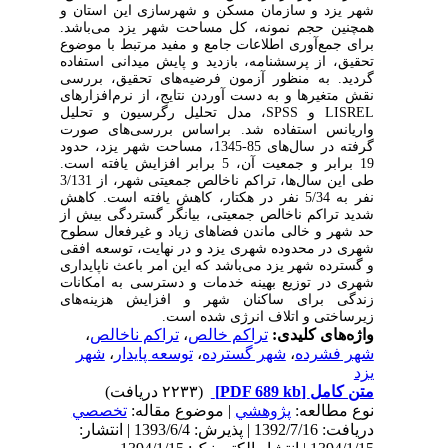
شهر یزد و سازمان مسکن و شهرسازی این استان و
همچنین حجم نمونه، کل مساحت شهر یزد می‌باشد.
برای جمع‌آوری اطلاعات جامع و مفید مرتبط با موضوع
تحقیق، از پرسشنامه، بازدید و پایش میدانی استفاده
گردید
.
به منظور آزمون فرضیه‌های تحقیق، بررسی
نقش متغیرها و به دست آوردن نتایج، از نرم‌افزارهای
LISREL
و
SPSS
،
مدل تحلیل رگرسیون و تحلیل
واریانس استفاده شد.
براساس بررسی‌های صورت
گرفته در سال‌های 85-1345، مساحت شهر یزد، حدود
19 برابر و جمعیت آن، 5 برابر افزایش یافته است.
طی این سال‌ها، تراکم ناخالص جمعیتی شهر، از 3/131
نفر به 5/34 نفر در هکتار، کاهش یافته است. کاهش
شدید تراکم ناخالص جمعیتی، بیانگر گستردگی بیش از
حد شهر و خالی ماندن فضاهای زیاد و غیرفعال سطوح
شهری در محدوده شهری یزد و در نهایت، توسعه افقی
و گسترده شهر یزد می‌باشد که این امر باعث ناپایداری
شهری در توزیع بهینه خدمات و دسترسی به امکانات
زندگی برای ساکنان شهر و افزایش هزینه‌های
زیرساختی و اتلاف انرژی شده است.
واژه‌های کلیدی:
تراکم خالص
،
تراکم ناخالص
،
شهر فشرده
،
شهر گسترده
،
توسعه پایدار
،
شهر
یزد
متن کامل
[PDF 689 kb]
(۲۲۳۳ دریافت)
نوع مطالعه:
پژوهشي
| موضوع مقاله:
تخصصي
دریافت: 1392/7/16 | پذیرش: 1393/6/4 | انتشار: