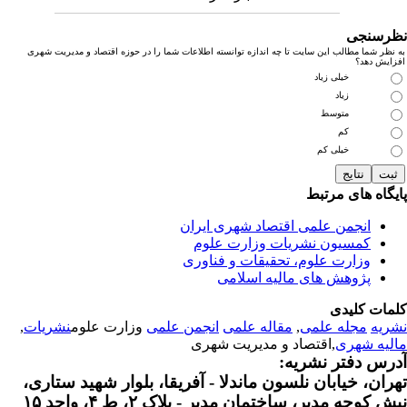
رسنجی
نظر شما مطالب این سایت تا چه اندازه توانسته اطلاعات شما را در حوزه اقتصاد و مدیریت شهری
زایش دهد؟
خیلی زیاد
زیاد
متوسط
کم
خیلی کم
یگاه های مرتبط
انجمن علمی اقتصاد شهری ایران
کمسیون نشریات وزارت علوم
وزارت علوم، تحقیقات و فناوری
پژوهش های مالیه اسلامی
مات کلیدی
ریه
مجله علمی
,
مقاله علمی
انجمن علمی
وزارت علوم
نشریات
,
لیه شهری
,اقتصاد و مدیریت شهری
رس دفتر نشریه:
ران، خیابان نلسون ماندلا - آفریقا، بلوار شهید ستاری،
 کوچه مدیر، ساختمان مدیر - پلاک ۲، ط ۴، واحد ۱۵