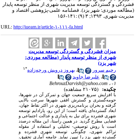
فشردگی و گستردگی توسعه مدیریت شهری از منظر توسعه پایدار
(مطالعه موردی: شهر یزد). فصلنامه علمی-پژوهشی اقتصاد و
مدیریت شهری. ۱۳۹۳; ۳ (۹) :۱۴۱-۱۵۶
URL:
http://iueam.ir/article-۱-۱۱۱-fa.html
میزان فشردگی و گستردگی توسعه مدیریت
شهری از منظر توسعه پایدار (مطالعه موردی:
شهر یزد)
۱
*
رحیم سرور
،
بهروز درویش ورچه‌زاده
،
علیرضا جاوید
BehrouzDarvish@yahoo.com
۱- ،
چکیده:
(۲۱۰۷۵ مشاهده)
با افزایش سریع جمعیت جهان و تمرکز آن در شهرها،
حومه‌گستری و گسترش افقی شهرها سرعت بالایی
گرفته و بحران برنامه‌‌ریزی شهری در اکثر نقاط جهان،
ابعاد گسترده‌ای یافته است؛ از این رو، پارادایم توسعه
شهری فشرده برای نیل به پایداری و عدالت اجتماعی و
فضایی مطرح گردید. در همین راستا، این مقاله درصدد
است با روش توصیفی- تحلیلی و استفاده از مقوله
تراکم شهری، چگونگی توسعه شهری فشرده و
گسترده شهر یزد را تبیین نماید. جامعه آماری تحقیق،