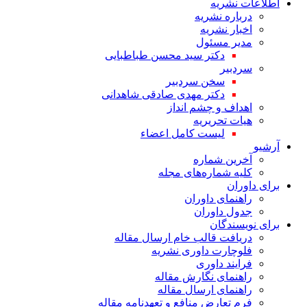
اطلاعات نشریه
درباره نشریه
اخبار نشریه
مدیر مسئول
دکتر سید محسن طباطبایی
سردبیر
سخن سردبیر
دکتر مهدی صادقی شاهدانی
اهداف و چشم انداز
هیات تحریریه
لیست کامل اعضاء
آرشیو
آخرین شماره
کلیه شماره‌های مجله
برای داوران
راهنمای داوران
جدول داوران
برای نویسندگان
دریافت قالب خام ارسال مقاله
فلوچارت داوری نشریه
فرایند داوری
راهنمای نگارش مقاله
راهنمای ارسال مقاله
فرم تعارض منافع و تعهدنامه مقاله