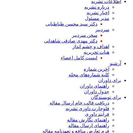
اطلاعات نشریه
درباره نشریه
اخبار نشریه
مدیر مسئول
دکتر سید محسن طباطبایی
سردبیر
سخن سردبیر
دکتر مهدی صادقی شاهدانی
اهداف و چشم انداز
هیات تحریریه
لیست کامل اعضاء
آرشیو
آخرین شماره
کلیه شماره‌های مجله
برای داوران
راهنمای داوران
جدول داوران
برای نویسندگان
دریافت قالب خام ارسال مقاله
فلوچارت داوری نشریه
فرایند داوری
راهنمای نگارش مقاله
راهنمای ارسال مقاله
فرم تعارض منافع و تعهدنامه مقاله