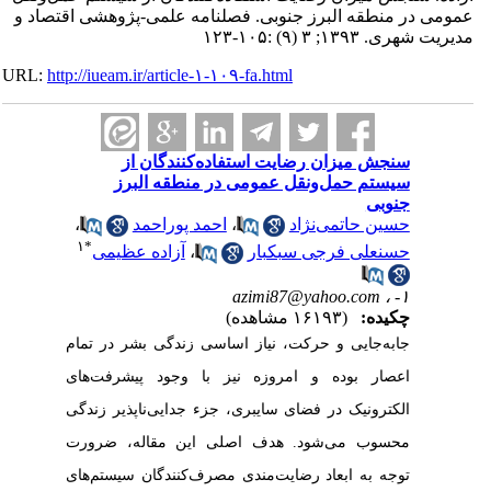
عمومی در منطقه البرز جنوبی. فصلنامه علمی-پژوهشی اقتصاد و
مدیریت شهری. ۱۳۹۳; ۳ (۹) :۱۰۵-۱۲۳
URL:
http://iueam.ir/article-۱-۱۰۹-fa.html
سنجش میزان رضایت ‌استفاده‌کنندگان از
سیستم حمل‌و‌نقل عمومی در منطقه البرز
جنوبی
حسین حاتمی‌نژاد
،
احمد پوراحمد
،
۱
*
حسنعلی فرجی سبکبار
،
آزاده عظیمی
azimi87@yahoo.com
۱- ،
چکیده:
(۱۶۱۹۳ مشاهده)
جابه‌جایی و حرکت، نیاز اساسی زندگی بشر در تمام
اعصار بوده و امروزه نیز با وجود پیشرفت‌های
الکترونیک در فضای سایبری، جزء جدایی‌ناپذیر زندگی
محسوب می‌شود. هدف اصلی این مقاله، ضرورت
توجه به ابعاد رضایت‌مندی مصرف‌کنندگان سیستم‌های