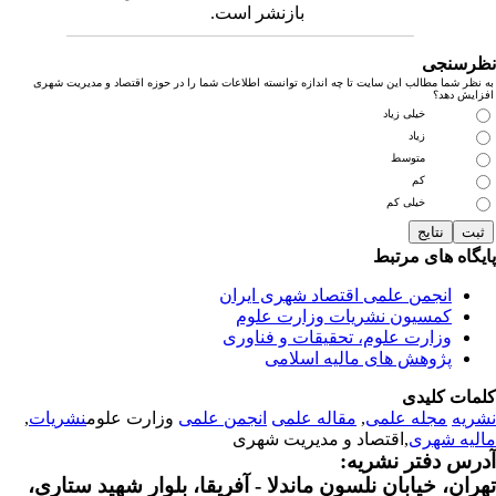
بازنشر است.
رسنجی
نظر شما مطالب این سایت تا چه اندازه توانسته اطلاعات شما را در حوزه اقتصاد و مدیریت شهری
زایش دهد؟
خیلی زیاد
زیاد
متوسط
کم
خیلی کم
یگاه های مرتبط
انجمن علمی اقتصاد شهری ایران
کمسیون نشریات وزارت علوم
وزارت علوم، تحقیقات و فناوری
پژوهش های مالیه اسلامی
مات کلیدی
ریه
مجله علمی
,
مقاله علمی
انجمن علمی
وزارت علوم
نشریات
,
لیه شهری
,اقتصاد و مدیریت شهری
رس دفتر نشریه:
ران، خیابان نلسون ماندلا - آفریقا، بلوار شهید ستاری،