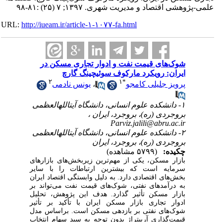
علمی-پژوهشی اقتصاد و مدیریت شهری. ۱۳۹۷; ۷ (۲۵) :۸۱-۹۸
URL:
http://iueam.ir/article-۱-۱۰۷۷-fa.html
شوک‌های قیمت نفت و ادوار تجاری مسکن در
ایران: رویکرد مارکوف سوئیچینگ گارچ
۲
۱
*
پرویز جلیلی کامجو
،
یونس نادمی
۱- دانشکده علوم انسانی، دانشگاه آیت‎الله‎العظمی
بروجردی (ره)، بروجرد، ایران ،
Parviz.jalili@abru.ac.ir
۲- دانشکده علوم انسانی، دانشگاه آیت‎الله‎العظمی
بروجردی (ره)، بروجرد، ایران
چکیده:
(۵۷۹۹ مشاهده)
بازار مسکن، یکی از مهم
ترین زیربخش‌های بازارهای
سرمایه است که بیشترین ارتباطات را با سایر
بخش‌های اقتصادی دارد. به دلیل وابستگی اقتصاد ایران
به درآمدهای نفتی، شوک‌های قیمت نفت می‌تواند بر
بازار مسکن تأثیر گذارد. هدف این پژوهش، تحلیل
ادوار تجاری بازار مسکن ایران با تأکید بر تأثیر
شوک‌های نفتی بر بازدهی مسکن است. براساس مدل
قیمت‌‌گذاری آربیتراژ بدون توجه به سبد سهام انتخاب