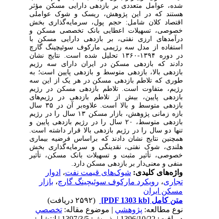
شده، عوامل متعددی بر بازدهی دارایی مسکن مؤثر
هستند که در این پژوهش، ریسک و شوک عواملی
اقتصاد کلان شامل: حجم پول، سرمایه‌گذاری بخش
خصوصی، تسهیلات اعطایی بانک تخصصی مسکن و
درآمدهای ارزی نفتی، بر بازدهی دارایی مسکن با
استفاده از مدل سه رژیمی مارکوف سوئیچینگ گارچ
در دوره ۱۳۹۴-۱۳۶۰ تحلیل شده است. نتایج نشان
دادند که بازدهی مسکن در ایران دارای سه رژیم
بازدهی بالا، بازدهی متوسط و بازدهی پایین است؛ به
طوری که تلاطم بازدهی مسکن در هر یک از این سه
رژیم، متفاوت است. تلاطم بازدهی مسکن در رژیم
بازدهی پایین، بیش از تلاطم بازدهی در رژیم‌های
بازدهی متوسط و بالا است. علاوه‌بر آن در ۳۵ سال
بازه زمانی پژوهش، بازار مسکن ۱۳ سال را در رژیم
بازدهی متوسط، ۲۰ سال را در رژیم بازدهی پایین و
تنها دو سال را در رژیم بازدهی بالا قرار داشته است.
همچنین نتایج نشان دادند که براساس فرضیه بیماری
هلندی، شوک نفتی، نقدینگی و سرمایه‌گذاری بخش
خصوصی، تأثیر مثبت و تسهیلات بانک مسکن، تأثیر
منفی و معنی‌دار بر بازدهی مسکن دارد.
واژه‌های کلیدی:
شوک‌های قیمت نفت
،
ادوار
تجاری
،
رویکرد مارکوف سوئیچینگ گارچ
،
بازار
مسکن ایران
متن کامل
[PDF 1303 kb]
(۲۵۹۲ دریافت)
نوع مطالعه:
پژوهشي
| موضوع مقاله:
تخصصي
دریافت: 1396/10/22 | پذیرش: 1397/3/5 | انتشار: