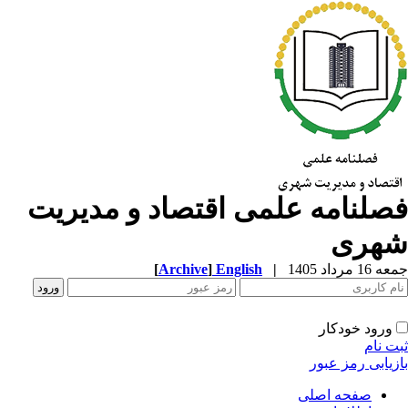
صلنامه علمی اقتصاد و مدیریت
هری
1 مرداد 1405
|
English
]
Archive
[
ورود خودکار
ت نام
زیابی رمز عبور
صفحه اصلی