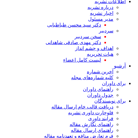
اطلاعات نشریه
درباره نشریه
اخبار نشریه
مدیر مسئول
دکتر سید محسن طباطبایی
سردبیر
سخن سردبیر
دکتر مهدی صادقی شاهدانی
اهداف و چشم انداز
هیات تحریریه
لیست کامل اعضاء
آرشیو
آخرین شماره
کلیه شماره‌های مجله
برای داوران
راهنمای داوران
جدول داوران
برای نویسندگان
دریافت قالب خام ارسال مقاله
فلوچارت داوری نشریه
فرایند داوری
راهنمای نگارش مقاله
راهنمای ارسال مقاله
فرم تعارض منافع و تعهدنامه مقاله