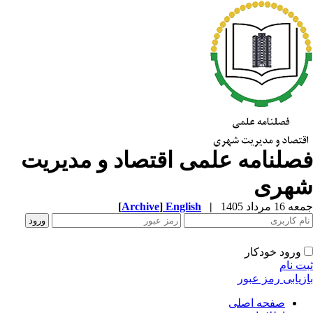
صلنامه علمی اقتصاد و مدیریت
هری
1 مرداد 1405
|
English
]
Archive
[
ورود خودکار
ت نام
زیابی رمز عبور
صفحه اصلی