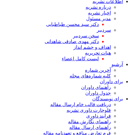
اطلاعات نشریه
درباره نشریه
اخبار نشریه
مدیر مسئول
دکتر سید محسن طباطبایی
سردبیر
سخن سردبیر
دکتر مهدی صادقی شاهدانی
اهداف و چشم انداز
هیات تحریریه
لیست کامل اعضاء
آرشیو
آخرین شماره
کلیه شماره‌های مجله
برای داوران
راهنمای داوران
جدول داوران
برای نویسندگان
دریافت قالب خام ارسال مقاله
فلوچارت داوری نشریه
فرایند داوری
راهنمای نگارش مقاله
راهنمای ارسال مقاله
فرم تعارض منافع و تعهدنامه مقاله