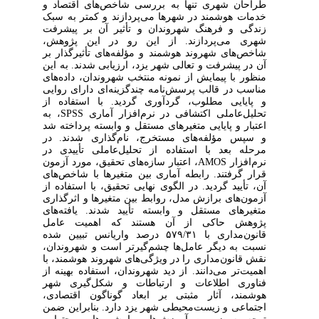
طراحان شهری تنها به بررسی شاخص‌های اقتصاد و
خدمات هوشمند در شهرها می‌پردازند و کمتر به سبک
زندگی و فرهنگ شهروندان و تأثیر آن بر پیشرفت
شهری می‌پردازند. از این رو در این پژوهش،
شاخص‌های شهروند هوشمند و مؤلفه‌های تأثیرگذار بر
آن در پیشرفت و تعالی شهر یزد، ارزیابی شدند. به این
منظور با پیمایش از نمونه منتخب شهروندان، داده
های
مناسب در قالب پرسش
نامه چندگزینه
ای دارای روایی
و پایایی مطلوب، گردآوری گردید. با استفاده از
تحلیل
عاملی اکتشافی در نرم‌افزار آماری
SPSS
، به
اعتبار و پایایی متغیرهای مستقل و وابسته پرداخته شد
و سپس مؤلفه‌های مستخرج، نام‌گذاری شدند. در
مرحله بعد با استفاده از تحلیل
عاملی تأییدی در
نرم‌افزار
AMOS
، اعتبار سازه
های تحقیق، مورد آزمون
قرار گرفتند. رابطه آماری بین متغیرها با شاخص‌های
آن، تأیید گردید. در الگوی نهایی تحقیق، با استفاده از
آزمون‌های برازش مدل،‌ روابط بین متغیرها و اثرگذاری
متغیرهای مستقل و وابسته تأیید شدند. یافته‌های
پژوهش حاکی از آن هستند که اهمیت عامل
قانون
مداری با ۵۷۹/۳۱ درصد واریانس تبیین شده
نسبت به دیگر عامل‌ها چشم‌گیرتر است و شهروندان،
نقش قانون
مداری را در ویژگی‌های شهروند هوشمند، با
اهمیت
تر می
دانند. از دید شهروندان، استفاده بهینه از
فناوری اطلاعات و ارتباطات و شکل‌گیری شهر
هوشمند، آثار مثبتی بر ابعاد گوناگون اقتصادی،
اجتماعی و زیست‌محیطی شهر یزد دارد. بنابراین ضمن