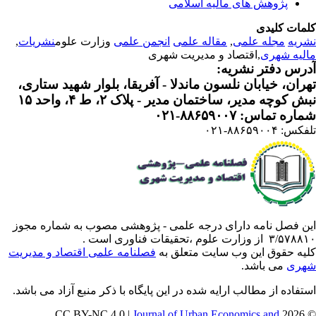
پژوهش های مالیه اسلامی
مات کلیدی
ریه
مجله علمی
,
مقاله علمی
انجمن علمی
وزارت علوم
نشریات
,
لیه شهری
,اقتصاد و مدیریت شهری
رس دفتر نشریه:
ران، خیابان نلسون ماندلا - آفریقا، بلوار شهید ستاری،
 کوچه مدیر، ساختمان مدیر - پلاک ۲، ط ۴، واحد ۱۵
ره تماس: ۸۸۶۵۹۰۰۷-۰۲۱
: ۸۸۶۵۹۰۰۴-۰۲۱
ن فصل نامه دارای درجه علمی - پژوهشی مصوب به شماره مجوز
 از وزارت علوم ،تحقیقات فناوری است .
یه حقوق این وب سایت متعلق به
فصلنامه علمی اقتصاد و مدیریت
ری
می باشد.
تفاده از مطالب ارایه شده در این پایگاه با ذکر منبع آزاد می باشد.
Journal of Urban Economics and
© 202