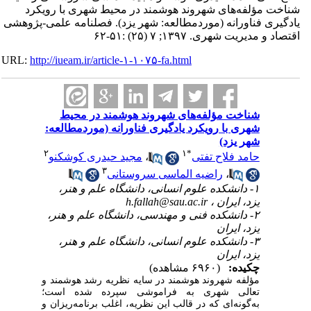
شناخت مؤلفه‌های شهروند هوشمند در محیط شهری با رویکرد
یادگیری فناورانه (موردمطالعه: شهر یزد). فصلنامه علمی-پژوهشی
اقتصاد و مدیریت شهری. ۱۳۹۷; ۷ (۲۵) :۵۱-۶۲
URL:
http://iueam.ir/article-۱-۱۰۷۵-fa.html
شناخت مؤلفه‌های شهروند هوشمند در محیط
شهری با رویکرد یادگیری فناورانه (موردمطالعه:
شهر یزد)
۲
۱
*
حامد فلاح تفتی
،
مجید حیدری کوشکنو
۳
،
راضیه الماسی سروستانی
۱- دانشکده علوم انسانی، دانشگاه علم و هنر،
یزد، ایران ،
h.fallah@sau.ac.ir
۲- دانشکده فنی و مهندسی، دانشگاه علم و هنر،
یزد، ایران
۳- دانشکده علوم انسانی، دانشگاه علم و هنر،
یزد، ایران
چکیده:
(۶۹۶۰ مشاهده)
مؤلفه شهروند هوشمند در سایه نظریه رشد هوشمند و
تعالی شهری به فراموشی سپرده شده است؛
به‌گونه‌ای که در قالب این نظریه، اغلب برنامه‌ریزان و