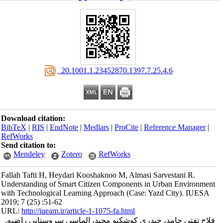
‎ 20.1001.1.23452870.1397.7.25.4.6
Download citation:
BibTeX
|
RIS
|
EndNote
|
Medlars
|
ProCite
|
Reference Manager
|
RefWorks
Send citation to:
Mendeley
Zotero
RefWorks
Fallah Tafti H, Heydari Kooshaknoo M, Almasi Sarvestani R.
Understanding of Smart Citizen Components in Urban Environment
with Technological Learning Approach (Case: Yazd City). IUESA
2019; 7 (25) :51-62
URL:
http://iueam.ir/article-1-1075-fa.html
فلاح تفتی حامد، حیدری کوشکنو مجید، الماسی سروستانی راضیه.