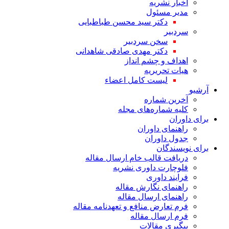
اخبار نشریه
مدیر مسئول
دکتر سید محسن طباطبایی
سردبیر
سخن سردبیر
دکتر مهدی صادقی شاهدانی
اهداف و چشم انداز
هیات تحریریه
لیست کامل اعضاء
آرشیو
آخرین شماره
کلیه شماره‌های مجله
برای داوران
راهنمای داوران
جدول داوران
برای نویسندگان
دریافت قالب خام ارسال مقاله
فلوچارت داوری نشریه
فرایند داوری
راهنمای نگارش مقاله
راهنمای ارسال مقاله
فرم تعارض منافع و تعهدنامه مقاله
فرم ارسال مقاله
پیگیری مقالات