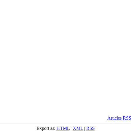
Export as:
HTML
|
XML
|
RSS