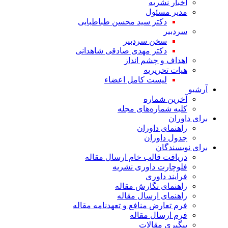
اخبار نشریه
مدیر مسئول
دکتر سید محسن طباطبایی
سردبیر
سخن سردبیر
دکتر مهدی صادقی شاهدانی
اهداف و چشم انداز
هیات تحریریه
لیست کامل اعضاء
آرشیو
آخرین شماره
کلیه شماره‌های مجله
برای داوران
راهنمای داوران
جدول داوران
برای نویسندگان
دریافت قالب خام ارسال مقاله
فلوچارت داوری نشریه
فرایند داوری
راهنمای نگارش مقاله
راهنمای ارسال مقاله
فرم تعارض منافع و تعهدنامه مقاله
فرم ارسال مقاله
پیگیری مقالات