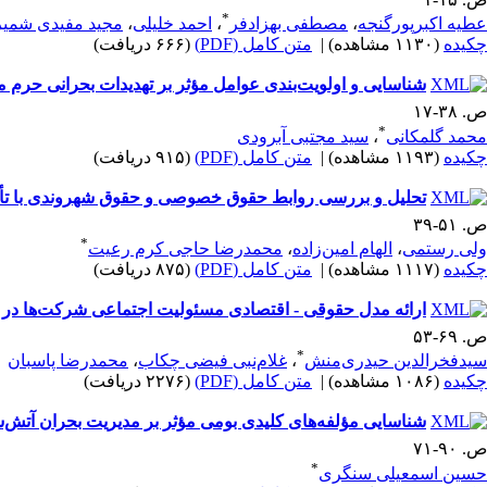
*
عطیه اکبرپورگنجه
،
مصطفی بهزادفر
،
احمد خلیلی
،
مجید مفیدی شمیر
چکیده
(۱۱۳۰ مشاهده)
|
متن کامل (PDF)
(۶۶۶ دریافت)
شناسایی و اولویت‌بندی عوامل مؤثر بر تهدیدات بحرانی حرم
ص. ۳۸-۱۷
*
محمد گلمکانی
،
سید مجتبی آبرودی
چکیده
(۱۱۹۳ مشاهده)
|
متن کامل (PDF)
(۹۱۵ دریافت)
تحلیل و بررسی روابط حقوق خصوصی و حقوق شهروندی با تأک
ص. ۵۱-۳۹
*
ولی رستمی
،
الهام امین‌زاده
،
محمدرضا حاجی کرم رعیت
چکیده
(۱۱۱۷ مشاهده)
|
متن کامل (PDF)
(۸۷۵ دریافت)
ارائه مدل حقوقی - اقتصادی مسئولیت اجتماعی شرکت‌ها در ا
ص. ۶۹-۵۳
*
سیدفخرالدین حیدری‌منش
،
غلام‌نبی فیضی چکاب
،
محمدرضا پاسبان
چکیده
(۱۰۸۶ مشاهده)
|
متن کامل (PDF)
(۲۲۷۶ دریافت)
شناسایی مؤلفه‌های کلیدی بومی مؤثر بر مدیریت بحران آتش‌سو
ص. ۹۰-۷۱
*
حسین اسمعیلی سنگری