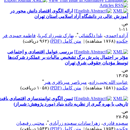
ارائه الگوی اقتصاد دانش محور در
موزش عالی در دانشگاه آزاد اسلامی استان تهران
.
۱۱
*
زاده احمدی
،
یلدا دلگشائی
،
بهارک شیرزاد کبریا
،
فاطمه حمیدی فر
کیده
(۱۷۶۸ مشاهده)
|
متن کامل (PDF)
(۹۶۲ دریافت)
بررسی عوامل اقتصادی و اجتماعی
ؤثر بر احتمال پذیرش برگ تشخیص مالیات بر عملکرد شرکت‌ها
وسط مؤدیان حقوقی شرق تهران
.
۲۵-
*
نایت الله نجیب‌زاده
،
میرناصر میرباقری هیر
کیده
(۱۵۸۱ مشاهده)
|
متن کامل (PDF)
(۱۰۵۸ دریافت)
تبیین الگوی توانمندسازی اقتصادی بافت
اریخی با بهره گیری از نظریه داده بنیاد (مورد پژوهش: شیراز)
.
۴۵-
*
عیده قادری
،
زهرا سادات سعیده زرآبادی
،
مجتبی رفیعیان
کیده
(۱۷۵۴ مشاهده)
|
متن کامل (PDF)
(۱۵۴۳ دریافت)