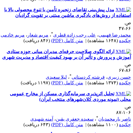
مدل پیش‌بینی تقاضای زنجیره تأمین با تنوع محصولی بالا با
ستفاده از روش‌های یادگیری ماشین مبتنی بر تقویت گرادیان
.
۶۶-
*
حمدرضا فهیمی
،
علی رجب زاده قطری
،
مریم شعار
،
مریم خادمی
کیده
(۱۶۴۸ مشاهده)
|
متن کامل (PDF)
(۸۴۶ دریافت)
ارائه الگوی صلاحیت حرفه‌ای مدیران میانی حوزه ستادی
موزش و پرورش و تأثیر آن بر بهبود کیفیت اقتصاد و مدیریت شهری
.
۸۶-
*
سن زبیری
،
فرشته کردستانی
،
لیلا سعیدی
کیده
(۱۳۷۴ مشاهده)
|
متن کامل (PDF)
(۱۱۹۷ دریافت)
تحلیل اثرپذیری سرمایه‌گذاری مسکن از مخارج عمومی
حلی (نمونه موردی کلان‌شهرهای منتخب ایران)
.
۱۰۶-
*
اصر یارمحمدیان
،
سعیده جعفری یقین
،
آمنه شهیدی
کیده
(۱۱۰۰ مشاهده)
|
متن کامل (PDF)
(۶۴۳ دریافت)