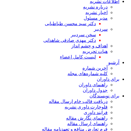
اطلاعات نشریه
درباره نشریه
اخبار نشریه
مدیر مسئول
دکتر سید محسن طباطبایی
سردبیر
سخن سردبیر
دکتر مهدی صادقی شاهدانی
اهداف و چشم انداز
هیات تحریریه
لیست کامل اعضاء
آرشیو
آخرین شماره
کلیه شماره‌های مجله
برای داوران
راهنمای داوران
جدول داوران
برای نویسندگان
دریافت قالب خام ارسال مقاله
فلوچارت داوری نشریه
فرایند داوری
راهنمای نگارش مقاله
راهنمای ارسال مقاله
فرم تعارض منافع و تعهدنامه مقاله