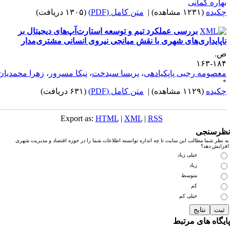
هاره کمانی
کیده
(۱۲۳۱ مشاهده)
|
متن کامل (PDF)
(۱۳۰۵ دریافت)
بررسی عملکرد تیم و توسعه استارت‌آپ‌های دیجیتال بر
اپایداری‌های شهری با نقش میانجی نیروی انسانی مشتری‌مدار
.
۱۸۴-۱
عصومه رجبی پاپکیادهی
،
پریسا سیدخت
،
نیکا مسرور
،
زهرا محمدیان
کیده
(۱۱۲۹ مشاهده)
|
متن کامل (PDF)
(۶۳۱ دریافت)
Export as:
HTML
|
XML
|
RSS
رسنجی
نظر شما مطالب این سایت تا چه اندازه توانسته اطلاعات شما را در حوزه اقتصاد و مدیریت شهری
زایش دهد؟
خیلی زیاد
زیاد
متوسط
کم
خیلی کم
یگاه های مرتبط