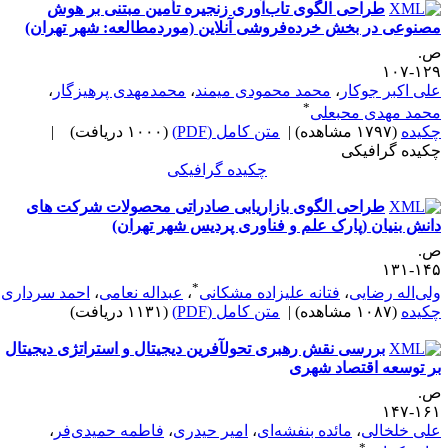
طراحی الگوی تاب‌آوری زنجیره تأمین مبتنی بر هوش
صنوعی در بخش خرده‌فروشی آنلاین (موردمطالعه: شهر تهران)
.
۱۲۹-۱
لی اکبر جوکار
،
محمد محمودی میمند
،
محمدمهدی پرهیزگار
،
*
حمد مهدی محبعلی
کیده
(۱۷۹۷ مشاهده)
|
متن کامل (PDF)
(۱۰۰۰ دریافت)
|
کیده گرافیکی
چکیده گرافیکی
طراحی الگوی بازاریابی صادراتی محصولات شرکت های
انش بنیان (پارک علم و فناوری پردیس شهر تهران)
.
۱۴۵-۱
*
لی‌اله رضایی
،
فتانه علیزاده مشکانی
،
عبداله نعامی
،
احمد سرداری
کیده
(۱۰۸۷ مشاهده)
|
متن کامل (PDF)
(۱۱۳۱ دریافت)
بررسی نقش رهبری تحول‎آفرین دیجیتال و استراتژی دیجیتال
ر توسعه اقتصاد شهری
.
۱۶۱-۱
لی خلخالی
،
مائده بنفشه‌ای
،
امیر حیدری
،
فاطمه حمیدی‌فر
،
*