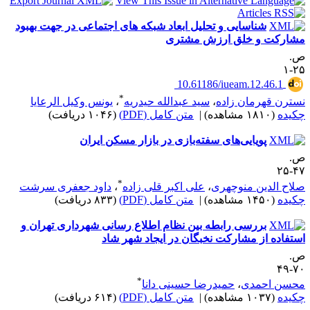
شناسایی و تحلیل ابعاد شبکه ‌های اجتماعی در جهت بهبود
شارکت و خلق ارزش مشتری
.
۲۵
‎ 10.61186/iueam.12.46.1
*
سترن قهرمان زاده
،
سید عبدالله حیدریه
،
یونس وکیل الرعایا
کیده
(۱۸۱۰ مشاهده)
|
متن کامل (PDF)
(۱۰۴۶ دریافت)
پویایی‌های سفته‌بازی در بازار مسکن ایران
.
۴۷-
*
لاح الدین منوچهری
،
علی اکبر قلی زاده
،
داود جعفری سرشت
کیده
(۱۴۵۰ مشاهده)
|
متن کامل (PDF)
(۸۳۳ دریافت)
بررسی رابطه بین نظام اطلاع رسانی شهرداری تهران و
ستفاده از مشارکت نخبگان در ایجاد شهر شاد
.
۷۰-
*
حسن احمدی
،
حمیدرضا حسینی دانا
کیده
(۱۰۳۷ مشاهده)
|
متن کامل (PDF)
(۶۱۴ دریافت)