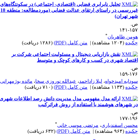
تحلیل نابرابری فضایی (اقتصادی- اجتماعی) در سکونتگاه‌های
غیررسمی در راستای ارتقای عدالت فضایی (موردمطالعه: منطقه 18
هر تهران)
.
۱۵۷-۱
*
ومن طاهریان
کیده
(۱۲۰۴ مشاهده)
|
متن کامل (PDF)
(۱۲۸۶ دریافت)
نقش بازاریابی دیجیتال و مسئولیت اجتماعی شرکت بر
قتصاد شهری در کسب و کارهای کوچک و متوسط
.
۱۷۶-۱
*
ودابه امیدخواه
،
لیلا زاداحمد
،
عبدالله نوروزی سخا
،
مائده بوژمهرانی
کیده
(۱۱۳۳ مشاهده)
|
متن کامل (PDF)
(۷۱۰ دریافت)
ارائه مدل مفهومی مدل مدیریت دانش رصد اطلاعات شهری
ر شهرهای هوشمند با استفاده از روش فراترکیب
.
۱۹۶-۱
*
حسن اسفندیاری
،
مرتضی موسی خانی
کیده
(۹۶۴ مشاهده)
|
متن کامل (PDF)
(۶۳۲ دریافت)