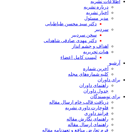
اطلاعات نشریه
درباره نشریه
اخبار نشریه
مدیر مسئول
دکتر سید محسن طباطبایی
سردبیر
سخن سردبیر
دکتر مهدی صادقی شاهدانی
اهداف و چشم انداز
هیات تحریریه
لیست کامل اعضاء
آرشیو
آخرین شماره
کلیه شماره‌های مجله
برای داوران
راهنمای داوران
جدول داوران
برای نویسندگان
دریافت قالب خام ارسال مقاله
فلوچارت داوری نشریه
فرایند داوری
راهنمای نگارش مقاله
راهنمای ارسال مقاله
فرم تعارض منافع و تعهدنامه مقاله