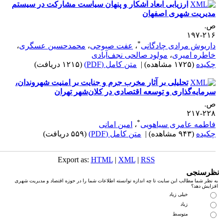
ارزیابی ابعاد آشکار و پنهان سیاست مشارکت در سیستم
دیریت شهری اصفهان
.
۲۱۶-۱
*
اریوش مرادی چادگانی
،
عفت صبوحی
،
محمدحسین عسگری
،
اطره امیری
،
مولود صالحی نجف‌آبادی
کیده
(۱۷۲۵ مشاهده)
|
متن کامل (PDF)
(۱۲۱۵ دریافت)
تحلیلی بر آثار مخرب جرم و جنایت بر امنیت شهروندان،
رمایه‌گذاری و توسعه اقتصادی در کلان‌شهر تهران
.
۲۲۸-۲
*
اطمه عامری سیاهویی
،
امین امانی
کیده
(۹۴۳ مشاهده)
|
متن کامل (PDF)
(۵۵۹ دریافت)
Export as:
HTML
|
XML
|
RSS
رسنجی
نظر شما مطالب این سایت تا چه اندازه توانسته اطلاعات شما را در حوزه اقتصاد و مدیریت شهری
زایش دهد؟
خیلی زیاد
زیاد
متوسط