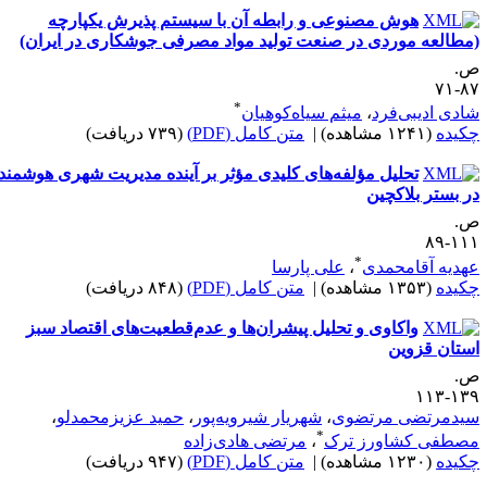
هوش مصنوعی و رابطه آن با سیستم پذیرش یکپارچه
مطالعه موردی در صنعت تولید مواد مصرفی جوشکاری در ایران)
.
۸۷-
*
ادی ادیبی‌فرد
،
میثم سیاه‌کوهیان
کیده
(۱۲۴۱ مشاهده)
|
متن کامل (PDF)
(۷۳۹ دریافت)
تحلیل مؤلفه‌های کلیدی مؤثر بر آینده مدیریت شهری هوشمند
ر بستر بلاکچین
.
۱۱۱-
*
هدیه آقامحمدی
،
علی پارسا
کیده
(۱۳۵۳ مشاهده)
|
متن کامل (PDF)
(۸۴۸ دریافت)
واکاوی و تحلیل پیشران‌ها و عدم‌قطعیت‌های اقتصاد سبز
ستان قزوین
.
۱۳۹-۱
یدمرتضی مرتضوی
،
شهریار شیرویه‌پور
،
حمید عزیزمحمدلو
،
*
صطفی کشاورز ترک
،
مرتضی هادی‌زاده
کیده
(۱۲۳۰ مشاهده)
|
متن کامل (PDF)
(۹۴۷ دریافت)