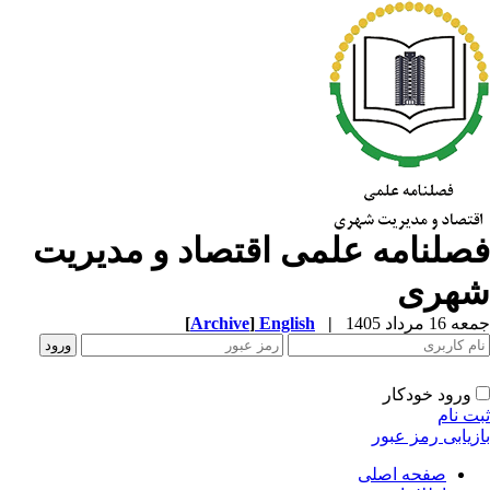
صلنامه علمی اقتصاد و مدیریت
هری
1 مرداد 1405
|
English
]
Archive
[
ورود خودکار
ت نام
زیابی رمز عبور
صفحه اصلی