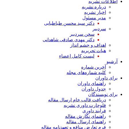
اطلاعات نشریه
درباره نشریه
اخبار نشریه
مدیر مسئول
دکتر سید محسن طباطبایی
سردبیر
سخن سردبیر
دکتر مهدی صادقی شاهدانی
اهداف و چشم انداز
هیات تحریریه
لیست کامل اعضاء
آرشیو
آخرین شماره
کلیه شماره‌های مجله
برای داوران
راهنمای داوران
جدول داوران
برای نویسندگان
دریافت قالب خام ارسال مقاله
فلوچارت داوری نشریه
فرایند داوری
راهنمای نگارش مقاله
راهنمای ارسال مقاله
فرم تعارض منافع و تعهدنامه مقاله