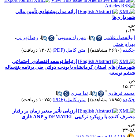
ارائه مدل پیشنهادی تأمین مالی
هرداری‌ها
.
۱۴
*
بوالفضل غلامی
،
مهرزاد مینویی
،
رضا تهرانی
،
هرام همتی
کیده
(۲۶۹۰ مشاهده)
|
متن کامل (PDF)
(۱۲۰۸ دریافت)
ارتباط توسعه اقتصادی- اجتماعی
هرستان‌های استان کرمانشاه با بودجه دولتی طی برنامه پنج‌ساله
شم توسعه
.
۳۲-
*
حمد فرهادی
،
ندا میری
کیده
(۱۸۹۵ مشاهده)
|
متن کامل (PDF)
(۱۰۷۵ دریافت)
ارزیابی تأثیر متغیر زمان بر رفتار
رف کننده با رویکرد ترکیبی DEMATEL و ANP فازی
.
۵۸-
‎ 10.52547/iueam.11.42.16