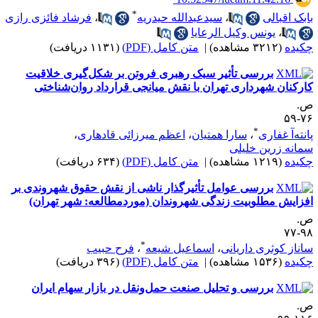
*
ابک اقبالی
،
سیدعبدالله حیدریه
،
فرشاد فا‌‌ئزی رازی
،
یونس وکیل الرعایا
کیده
(۳۲۱۲ مشاهده)
|
متن کامل (PDF)
(۱۱۳۱ دریافت)
بررسی تأثیر سبک رهبری فروتن بر شکل‌گیری خلاقیت
ارکنان شهرداری تهران با نقش میانجی قرارداد روان‌شناختی
.
۷۶-
*
انته‌آ غفاری
،
سارا همتیان
،
اعظم میرزائی قادهاری
،
مانه زرین خلیلی
کیده
(۱۲۱۹ مشاهده)
|
متن کامل (PDF)
(۶۳۴ دریافت)
بررسی عوامل تأثیرگذار ناشی از نقش حقوق شهروندی بر
فزایش مطلوبیت زندگی شهروندان (موردمطالعه: شهر تهران)
.
۹۸-
*
اناز کوثری داریانی
،
اسماعیل شیعه
،
فرح حبیب
کیده
(۱۵۳۶ مشاهده)
|
متن کامل (PDF)
(۳۹۶ دریافت)
بررسی و تحلیل صنعت حمل‌ونقل در بازار سهام ایران
.