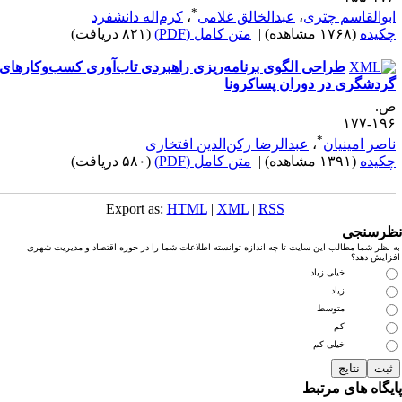
*
بوالقاسم چتری
،
عبدالخالق غلامی
،
کرم‌اله دانشفرد
کیده
(۱۷۶۸ مشاهده)
|
متن کامل (PDF)
(۸۲۱ دریافت)
طراحی الگوی برنامه‌ریزی راهبردی تاب‌آوری کسب‌وکارهای
ردشگری در دوران پساکرونا
.
۱۹۶-۱
*
اصر امینیان
،
عبدالرضا رکن‌الدین افتخاری
کیده
(۱۳۹۱ مشاهده)
|
متن کامل (PDF)
(۵۸۰ دریافت)
Export as:
HTML
|
XML
|
RSS
رسنجی
نظر شما مطالب این سایت تا چه اندازه توانسته اطلاعات شما را در حوزه اقتصاد و مدیریت شهری
زایش دهد؟
خیلی زیاد
زیاد
متوسط
کم
خیلی کم
یگاه های مرتبط