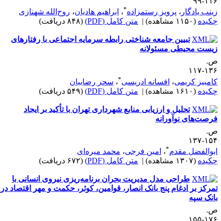
۱۱۶-
*
ینب یادگار
،
پرویز رستم‎زاده
،
ابراهیم هادیان
،
روح‌الله شهنازی
کیده
(۱۱۵۰ مشاهده)
|
متن کامل (PDF)
(۸۴۸ دریافت)
تبیین جامعه ‌شناختی رابطه سرمایه اجتماعی با رفتارهای
یست ‌محیطی مسئولانه
.
۱۳۶-۱
*
امبیز کریمی
،
افسانه ادریسی
،
سحر رضاییان
کیده
(۱۶۱۰ مشاهده)
|
متن کامل (PDF)
(۵۴۹ دریافت)
تحلیل و ارزیابی منابع شهرداری تهران با تأکید بر ایجاد
رصت‌های نوآورانه
.
۱۵۴-۱
*
بوالفضل مقدم
،
امین فرجی
،
محمد میره‌ای
کیده
(۱۳۰۷ مشاهده)
|
متن کامل (PDF)
(۶۷۲ دریافت)
طراحی مدل مدیریت بحران برنامه‌ریزی نیروی انسانی با
مرکز بر ادغام پنج بانک انصار، قوامین، کوثر، حکمت و مهر اقتصاد در
انک سپه
.
۱۷۶-۱