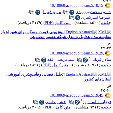
۲۷-
‎ 10.18869/acadpub.iueam.5.19.15
*
سین محمدپورزرندی
،
مریم فهیما
،
لیرضا امیرکبیری
کیده
(۸۵۲۰ مشاهده)
|
متن کامل (PDF)
(۴۱۳۹ دریافت)
پیش‌بینی قیمت مسکن برای شهر اهواز:
قایسه مدل هدانیک با مدل شبکه عصبی مصنوعی
.
۴۴-
‎ 10.18869/acadpub.iueam.5.19.29
*
الار قربانی
،
سیدمرتضی افقه
کیده
(۱۰۹۶۲ مشاهده)
|
متن کامل (PDF)
(۶۸۹۶ دریافت)
تحلیل فضایی رقابت‌پذیری آموزشی
ستان‌های کشور
.
۶۱-
‎ 10.18869/acadpub.iueam.5.19.45
*
رزانه ساسان‌پور
،
افشار حاتمی
کیده
(۹۲۱۲ مشاهده)
|
متن کامل (PDF)
(۳۰۹۶ دریافت)