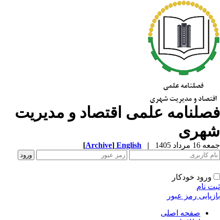
صلنامه علمی اقتصاد و مدیریت
هری
1 مرداد 1405
|
English
]
Archive
[
ورود خودکار
ت نام
زیابی رمز عبور
صفحه اصلی