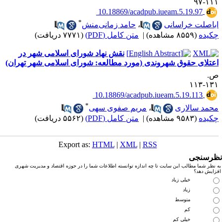
۱۱۱-
‎ 10.18869/acadpub.iueam.5.19.97
*
باصلت خراسانی
،
حامد زمانی‌منش
کیده
(۸۵۵۹ مشاهده)
|
متن کامل (PDF)
(۷۷۷۱ دریافت)
نقش نهاد شورای اسلامی شهر در
عتلای حقوق شهروندی (مورد مطالعه: شورای اسلامی شهر تهران)
.
۱۳۱-۱
‎ 10.18869/acadpub.iueam.5.19.113
*
حمد سالاری
،
مریم صفوی سهی
کیده
(۹۵۸۳ مشاهده)
|
متن کامل (PDF)
(۵۵۶۲ دریافت)
Export as:
HTML
|
XML
|
RSS
رسنجی
نظر شما مطالب این سایت تا چه اندازه توانسته اطلاعات شما را در حوزه اقتصاد و مدیریت شهری
زایش دهد؟
خیلی زیاد
زیاد
متوسط
کم
خیلی کم