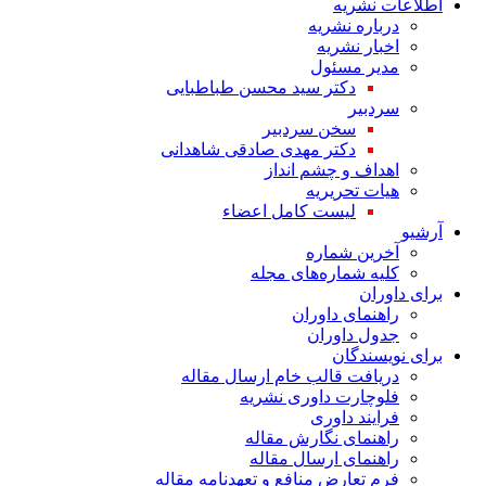
اطلاعات نشریه
درباره نشریه
اخبار نشریه
مدیر مسئول
دکتر سید محسن طباطبایی
سردبیر
سخن سردبیر
دکتر مهدی صادقی شاهدانی
اهداف و چشم انداز
هیات تحریریه
لیست کامل اعضاء
آرشیو
آخرین شماره
کلیه شماره‌های مجله
برای داوران
راهنمای داوران
جدول داوران
برای نویسندگان
دریافت قالب خام ارسال مقاله
فلوچارت داوری نشریه
فرایند داوری
راهنمای نگارش مقاله
راهنمای ارسال مقاله
فرم تعارض منافع و تعهدنامه مقاله