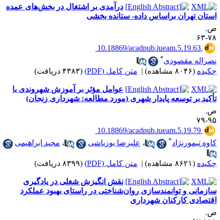
درآمدی بر اشتغال در بخش‌های عمده
ستان تهران براساس داده- ستانده بخشی
.
۷۸-
‎ 10.18869/acadpub.iueam.5.19.63
*
صراله مقصودی
کیده
(۸۰۴۶ مشاهده)
|
متن کامل (PDF)
(۴۳۸۳ دریافت)
عوامل مؤثر بر آموزش شهروندی با
أکید بر توسعه پایدار شهری (مورد مطالعه: شهرداری زنجان)
.
۹۵-
‎ 10.18869/acadpub.iueam.5.19.79
*
اوه تیمورنژاد
،
علیرضا یوزباشی
،
مجید ابراهیمی
کیده
(۸۶۲۱ مشاهده)
|
متن کامل (PDF)
(۸۳۹۹ دریافت)
نقش انگیزش شغلی در یادگیری
ازمانی و توانمندسازی روان‌شناختی در راستای بهبود عملکرد
قتصادی کارکنان شهرداری
.