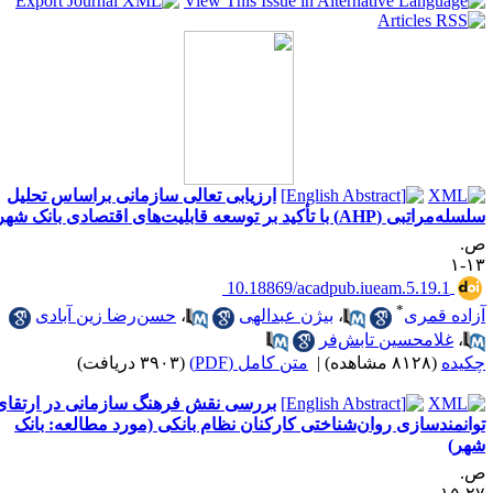
ارزیابی تعالی سازمانی براساس تحلیل
ه‌مراتبی (AHP) با تأکید بر توسعه قابلیت‌های اقتصادی بانک شهر
.
۱۳
‎ 10.18869/acadpub.iueam.5.19.1
*
زاده قمری
،
بیژن عبدالهی
،
حسن‌رضا زین آبادی
،
غلامحسین تابش‌فر
کیده
(۸۱۲۸ مشاهده)
|
متن کامل (PDF)
(۳۹۰۳ دریافت)
بررسی نقش فرهنگ سازمانی در ارتقای
وانمندسازی روان‌شناختی کارکنان نظام بانکی (مورد مطالعه: بانک
هر)
.