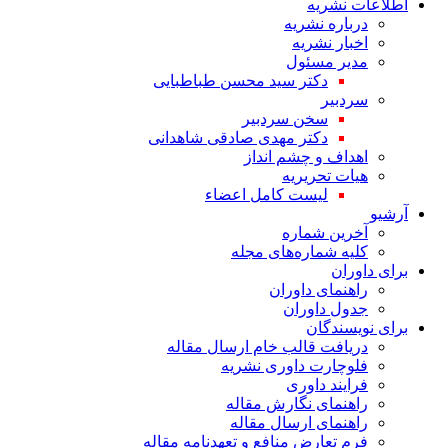
اطلاعات نشریه
درباره نشریه
اخبار نشریه
مدیر مسئول
دکتر سید محسن طباطبایی
سردبیر
سخن سردبیر
دکتر مهدی صادقی شاهدانی
اهداف و چشم انداز
هیات تحریریه
لیست کامل اعضاء
آرشیو
آخرین شماره
کلیه شماره‌های مجله
برای داوران
راهنمای داوران
جدول داوران
برای نویسندگان
دریافت قالب خام ارسال مقاله
فلوچارت داوری نشریه
فرایند داوری
راهنمای نگارش مقاله
راهنمای ارسال مقاله
فرم تعارض منافع و تعهدنامه مقاله