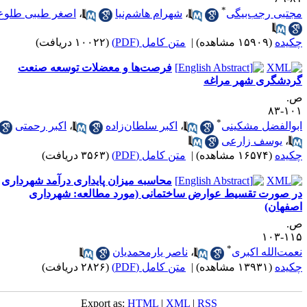
*
جتبی رجب‌بیگی
،
شهرام هاشم‌نیا
،
اصغر طیبی طلوع
کیده
(۱۵۹۰۹ مشاهده)
|
متن کامل (PDF)
(۱۰۰۲۲ دریافت)
فرصت‌ها و معضلات توسعه صنعت
ردشگری شهر مراغه
.
۱۰۱-
*
بوالفضل مشکینی
،
اکبر سلطان‌زاده
،
اکبر رحمتی
،
یوسف زارعی
کیده
(۱۶۵۷۴ مشاهده)
|
متن کامل (PDF)
(۳۵۶۳ دریافت)
محاسبه میزان پایداری درآمد شهرداری
ر صورت تقسیط عوارض ساختمانی (مورد مطالعه: شهرداری
صفهان)
.
۱۱۵-۱
*
عمت‌الله اکبری
،
ناصر یارمحمدیان
کیده
(۱۳۹۳۱ مشاهده)
|
متن کامل (PDF)
(۲۸۲۶ دریافت)
Export as:
HTML
|
XML
|
RSS