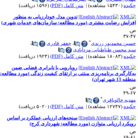
کیده
(۱۵۴۳۰ مشاهده)
|
متن کامل (PDF)
(۱۵۹۶ دریافت)
تدوین مدل خودارزیابی به منظور
فزایش رضایت مشتری (مورد مطالعه: سازمان‌های خدمات شهری)
.
۴۷-
*
سین محمدپور زرندی
،
جعفر قادری
،
ید محسن طباطبایی مزدآبادی
کیده
(۱۸۰۸۳ مشاهده)
|
متن کامل (PDF)
(۱۹۲۴ دریافت)
رویارویی با نابرابری فضایی ضمن
ه‌کارگیری برنامه‌ریزی مبتنی بر ارتقای کیفیت زندگی (مورد مطالعه:
طقه 13 شهر تهران)
.
۶۷-
*
هدیه خالوباقری
کیده
(۱۲۷۴۷ مشاهده)
|
متن کامل (PDF)
(۵۰۲۰ دریافت)
سنجه‌های ارزیابی عملکرد بر اساس
ویکرد ارزیابی متوازن (مورد مطالعه: شهرداری کرج)
.
۸۱-