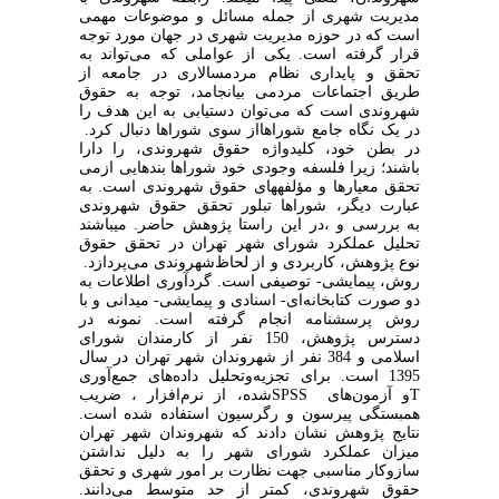
مدیریت شهری از جمله مسائل و موضوعات مهمی
است که در حوزه مدیریت شهری در جهان مورد توجه
قرار گرفته است. یکی از عواملی که می‌تواند به
تحقق و پایداری نظام مردم‏سالاری در جامعه از
طریق اجتماعات مردمی بیانجامد، توجه به حقوق
شهروندی است که می
توان دستیابی به این هدف را
در یک نگاه جامع شوراها
از سوی شوراها دنبال کرد.
در بطن خود، کلیدواژه حقوق شهروندی، را دارا
باشند؛ زیرا فلسفه وجودی خود شوراها بندهایی از
می
تحقق معیارها و مؤلفه‏های حقوق شهروندی است. به
عبارت دیگر، شوراها تبلور تحقق حقوق شهروندی
به بررسی و
،
در این راستا پژوهش حاضر
.
می‏باشند
تحلیل عملکرد شورای شهر تهران در تحقق حقوق
نوع پژوهش، کاربردی و از لحاظ
شهروندی می‌پردازد.
روش، پیمایشی- توصیفی است. گردآوری اطلاعات به
دو صورت کتابخانه‌ای- اسنادی و پیمایشی- میدانی و با
روش پرسشنامه انجام گرفته است. نمونه در
دسترس پژوهش، 150 نفر از کارمندان شورای
اسلامی و 384 نفر از شهروندان شهر تهران در سال
1395 است. برای تجزیه‌و‌تحلیل داده‌های جمع‌آوری
T
و آزمون‌های
SPSS
شده، از نرم‌افزار
، ضریب
همبستگی پیرسون و رگرسیون
استفاده شده‌
است.
نتایج پژوهش نشان دادند که شهروندان شهر تهران
میزان عملکرد شورای شهر را به دلیل نداشتن
سازوکار مناسبی جهت نظارت بر امور شهری و تحقق
حقوق شهروندی، کمتر از حد متوسط می‌دانند.