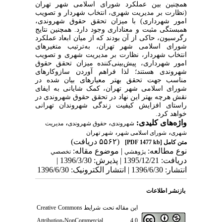
همچنین بین عملکرد شورای اسلامی شهر تهران
(نظارت بر مدیریت شهری، انتخاب شهردار و تصویب
امور شهرداری) با میزان تحقق حقوق شهروندی،
همبستگی مثبت و معناداری وجود دارد. همچنین نتایج
رگرسیون، حاکی از آن بودند که از میان ابعاد عملکرد
شورای اسلامی شهر تهران، به‌ترتیب متغیرهای
انتخاب شهردار، نظارت بر مدیریت شهری و تصویب
امور شهرداری، پیش‌بینی‌کننده میزان تحقق حقوق
شهروندی هستند؛ لذا فراهم آوردن سازوکارهای
مناسب جهت تحقق بهتر
معیارهای بیان شده در
شورای اسلامی شهر تهران،
کمک شایانی به ایفای
نقش هرچه بهتر این نهاد در تحقق حقوق شهروندی در
راستای افزایش کیفیت زندگی شهروندان تهرانی
خواهد کرد.
واژه‌های کلیدی:
،
،
شهروندی
حقوق شهروندی
مدیریت
،
،
شهری
شورای اسلامی شهر
شهر تهران
(۵۵۶۲ دریافت)
متن کامل
[PDF 1477 kb]
نوع مطالعه:
| موضوع مقاله:
پژوهشي
تخصصي
دریافت: 1395/12/21 | پذیرش: 1396/3/30 |
انتشار: 1396/6/30 | انتشار الکترونیک: 1396/6/30
بازنشر اطلاعات
این مقاله تحت شرایط
Creative Commons
Attribution-NonCommercial 4.0