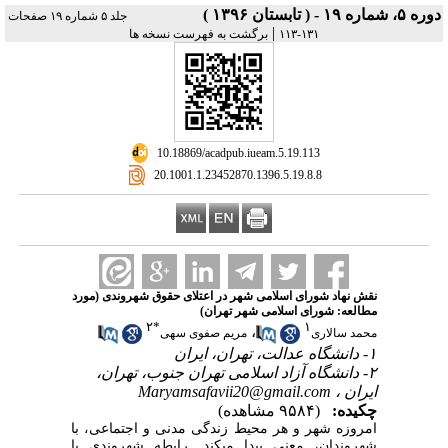
دوره ۵، شماره ۱۹ - ( تابستان ۱۳۹۶ )
جلد ۵ شماره ۱۹ صفحات
|
۱۳۱-۱۱۳
برگشت به فهرست نسخه ها
‎ 10.18869/acadpub.iueam.5.19.113
‎ 20.1001.1.23452870.1396.5.19.8.8
نقش نهاد شورای اسلامی شهر در اعتلای حقوق شهروندی (مورد
مطالعه: شورای اسلامی شهر تهران)
۲
*
۱
،
محمد سالاری
مریم صفوی سهی
۱- دانشگاه عدالت، تهران، ایران
۲- دانشگاه آزاد اسلامی تهران جنوب، تهران،
ایران ،
Maryamsafavii20@gmail.com
چکیده:
(۹۵۸۴ مشاهده)
امروزه شهر و هر محیط زندگی مدنی و اجتماعی، با
شهروندان، معنی پیدا می‎کند. رابطه شهروندی با