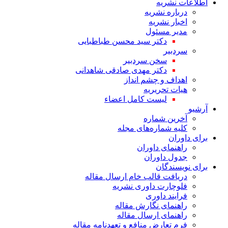
اطلاعات نشریه
درباره نشریه
اخبار نشریه
مدیر مسئول
دکتر سید محسن طباطبایی
سردبیر
سخن سردبیر
دکتر مهدی صادقی شاهدانی
اهداف و چشم انداز
هیات تحریریه
لیست کامل اعضاء
آرشیو
آخرین شماره
کلیه شماره‌های مجله
برای داوران
راهنمای داوران
جدول داوران
برای نویسندگان
دریافت قالب خام ارسال مقاله
فلوچارت داوری نشریه
فرایند داوری
راهنمای نگارش مقاله
راهنمای ارسال مقاله
فرم تعارض منافع و تعهدنامه مقاله