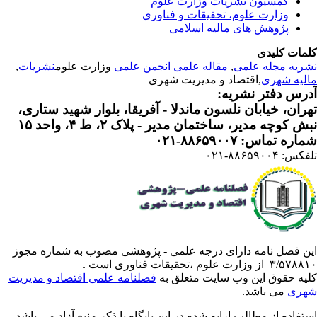
کمسیون نشریات وزارت علوم
وزارت علوم، تحقیقات و فناوری
پژوهش های مالیه اسلامی
مات کلیدی
ریه
مجله علمی
,
مقاله علمی
انجمن علمی
وزارت علوم
نشریات
,
لیه شهری
,اقتصاد و مدیریت شهری
رس دفتر نشریه:
ران، خیابان نلسون ماندلا - آفریقا، بلوار شهید ستاری،
 کوچه مدیر، ساختمان مدیر - پلاک ۲، ط ۴، واحد ۱۵
ره تماس: ۸۸۶۵۹۰۰۷-۰۲۱
: ۸۸۶۵۹۰۰۴-۰۲۱
ن فصل نامه دارای درجه علمی - پژوهشی مصوب به شماره مجوز
 از وزارت علوم ،تحقیقات فناوری است .
یه حقوق این وب سایت متعلق به
فصلنامه علمی اقتصاد و مدیریت
ری
می باشد.
تفاده از مطالب ارایه شده در این پایگاه با ذکر منبع آزاد می باشد.