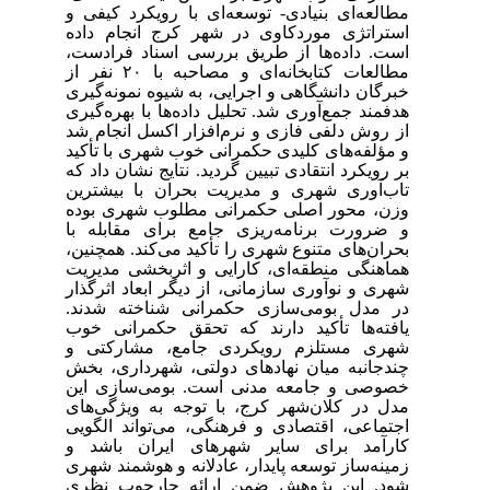
مطالعه‌ای بنیادی- توسعه‌ای با رویکرد کیفی و
استراتژی موردکاوی در شهر کرج انجام داده
است. داده‌ها از طریق بررسی اسناد فرادست،
مطالعات کتابخانه‌ای و مصاحبه با ۲۰ نفر از
خبرگان دانشگاهی و اجرایی، به شیوه نمونه‌گیری
هدفمند جمع‌آوری شد. تحلیل داده‌ها با بهره‌گیری
از روش دلفی فازی و نرم‌افزار اکسل انجام شد
و مؤلفه‌های کلیدی حکمرانی خوب شهری با تأکید
بر رویکرد انتقادی تبیین گردید. نتایج نشان داد که
تاب‌آوری شهری و مدیریت بحران با بیشترین
وزن، محور اصلی حکمرانی مطلوب شهری بوده
و ضرورت برنامه‌ریزی جامع برای مقابله با
بحران‌های متنوع شهری را تأکید می‌کند. همچنین،
هماهنگی منطقه‌ای، کارایی و اثربخشی مدیریت
شهری و نوآوری سازمانی، از دیگر ابعاد اثرگذار
در مدل بومی‌سازی حکمرانی شناخته شدند.
یافته‌ها تأکید دارند که تحقق حکمرانی خوب
شهری مستلزم رویکردی جامع، مشارکتی و
چندجانبه میان نهادهای دولتی، شهرداری، بخش
خصوصی و جامعه مدنی است. بومی‌سازی این
مدل در کلان‌شهر کرج، با توجه به ویژگی‌های
اجتماعی، اقتصادی و فرهنگی، می‌تواند الگویی
کارآمد برای سایر شهرهای ایران باشد و
زمینه‌ساز توسعه پایدار، عادلانه و هوشمند شهری
شود. این پژوهش ضمن ارائه چارچوب نظری