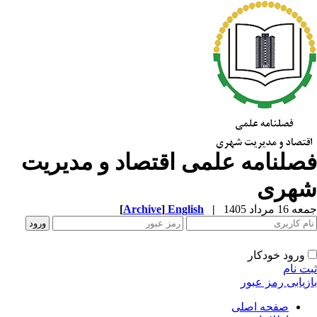
صلنامه علمی اقتصاد و مدیریت
هری
1 مرداد 1405
|
English
]
Archive
[
ورود خودکار
ت نام
زیابی رمز عبور
صفحه اصلی