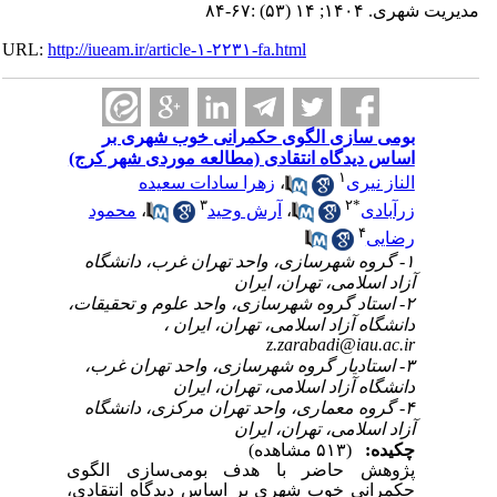
مدیریت شهری. ۱۴۰۴; ۱۴ (۵۳) :۶۷-۸۴
URL:
http://iueam.ir/article-۱-۲۲۳۱-fa.html
بومی سازی الگوی حکمرانی خوب شهری بر
اساس دیدگاه انتقادی (مطالعه موردی شهر کرج)
۱
الناز نیری
،
زهرا سادات سعیده
۳
۲
*
زرآبادی
،
آرش وحید
،
محمود
۴
رضایی
۱- گروه شهرسازی، واحد تهران غرب، دانشگاه
آزاد اسلامی، تهران، ایران
۲- استاد گروه شهرسازی، واحد علوم و تحقیقات،
دانشگاه آزاد اسلامی، تهران، ایران ،
z.zarabadi@iau.ac.ir
۳- استادیار گروه شهرسازی، واحد تهران غرب،
دانشگاه آزاد اسلامی، تهران، ایران
۴- گروه معماری، واحد تهران مرکزی، دانشگاه
آزاد اسلامی، تهران، ایران
چکیده:
(۵۱۳ مشاهده)
پژوهش حاضر با هدف بومی‌سازی الگوی
حکمرانی خوب شهری بر اساس دیدگاه انتقادی،